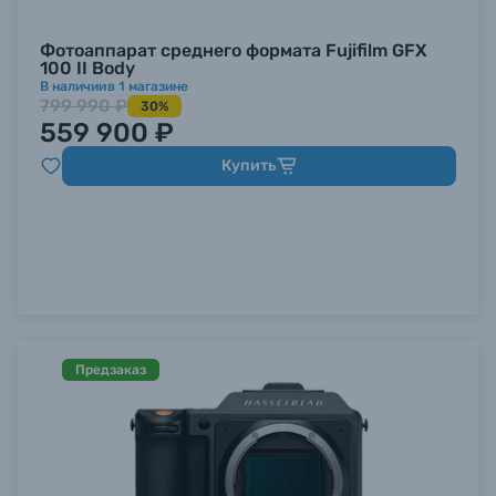
Stacked матрица
22
Дальномерные
5
Фотоаппарат среднего формата Fujifilm GFX
Б/У фототехника (Комиссионные товары)
100 II Body
Монохромные
2
В наличии
в
1
магазине
799 990 ₽
30%
Уценённые товары
559 900 ₽
Купить
Предзаказ