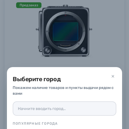
Предзаказ
Фотоаппарат среднего формата Hasselblad
907X & CFV 100C
Выберите город
Предзаказ
Покажем наличие товаров и пункты выдачи рядом с
Заказать
вами
ПОПУЛЯРНЫЕ ГОРОДА