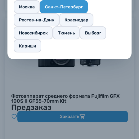
Москва
Санкт-Петербург
Ростов-на-Дону
Краснодар
Предзаказ
Новосибирск
Тюмень
Выборг
Кириши
Фотоаппарат среднего формата Fujifilm GFX
100S II GF35-70mm Kit
Предзаказ
Заказать