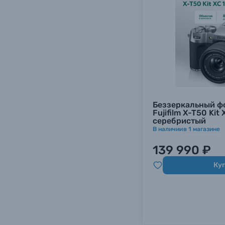
Уценённые товары
Беззеркальный ф
Fujifilm X-T50 Kit
серебристый
В наличии
в
1
магазине
139 990 ₽
Ку