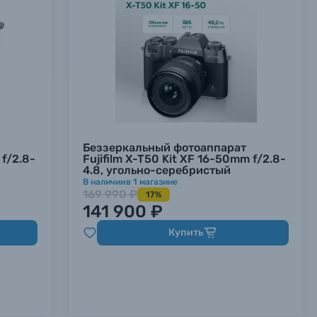
Беззеркальный фотоаппарат
 f/2.8-
Fujifilm X-T50 Kit XF 16-50mm f/2.8-
4.8, угольно-серебристый
В наличии
в
1
магазине
169 990 ₽
17%
141 900 ₽
Купить