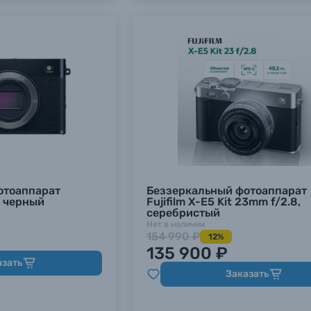
отоаппарат
Беззеркальный фотоаппарат
, черный
Fujifilm X-E5 Kit 23mm f/2.8,
серебристый
Нет в наличии
154 990 ₽
12%
135 900 ₽
азать
Заказать