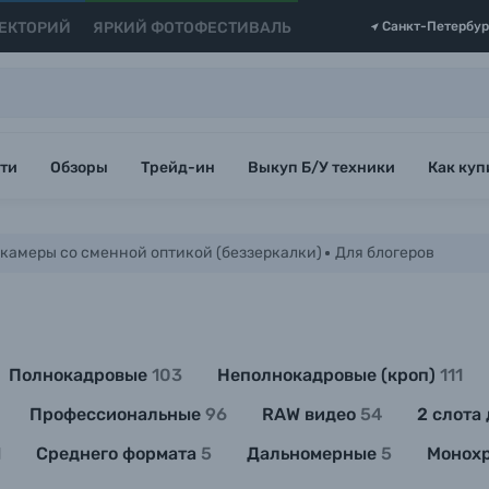
ЕКТОРИЙ
ЯРКИЙ ФОТОФЕСТИВАЛЬ
Санкт-Петербур
ти
Обзоры
Трейд-ин
Выкуп Б/У техники
Как куп
камеры со сменной оптикой (беззеркалки)
Для блогеров
Полнокадровые
103
Неполнокадровые (кроп)
111
Профессиональные
96
RAW видео
54
2 слота
1
Среднего формата
5
Дальномерные
5
Монох