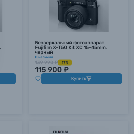
Беззеркальный фотоаппарат
,
Fujifilm X-T50 Kit XC 15-45mm,
черный
В наличии
139 990 ₽
17%
115 900 ₽
х данных.
х данных.
х данных.
Купить