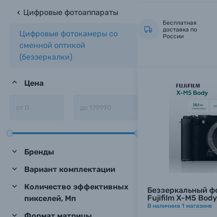
Цифровые фотоаппараты
Бесплатная
доставка по
Цифровые фотокамеры со
России
сменной оптикой
(беззеркалки)
Цена
Бренды
Вариант комплектации
Количество эффективных
Беззеркальный ф
Fujifilm X-M5 Bod
пикселей, Мп
В наличии
в
1
магазине
Формат матрицы