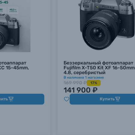
отоаппарат
Беззеркальный фотоаппарат
 XC 15-45mm,
Fujifilm X-T50 Kit XF 16-50mm
4.8, серебристый
В наличии
в
1
магазине
169 990 ₽
17%
141 900 ₽
пить
Купить