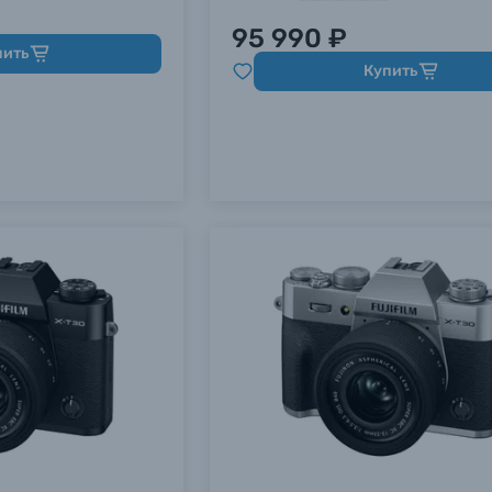
95 990 ₽
пить
Купить