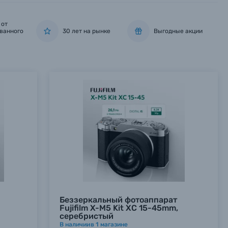
 от
ванного
30 лет на рынке
Выгодные акции
Беззеркальный фотоаппарат
Fujifilm X-M5 Kit XC 15-45mm,
серебристый
В наличии
в
1
магазине