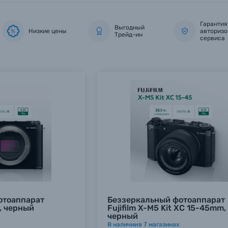
Гарантия
Выгодный
Низкие цены
авторизо
%
Трейд-ин
сервиса
отоаппарат
Беззеркальный фотоаппарат
y, черный
Fujifilm X-M5 Kit XC 15-45mm,
черный
В наличии
в
7
магазинах