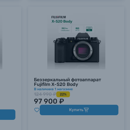
Беззеркальный фотоаппарат
Fujifilm X-S20 Body
В наличии
в
1
магазине
124 990 ₽
22%
97 900 ₽
Купить