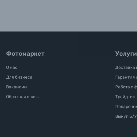
Солнцезащитные очки
Б/У фототехника (Комиссионные товары)
Уценённые товары
Фотомаркет
Услуги
О нас
Доставка 
Для бизнеса
Гарантия 
Вакансии
Работа с 
Обратная связь
Трейд-ин
Подарочн
Выкуп Б/У