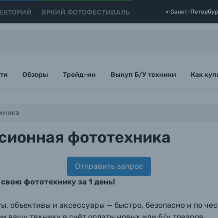
ЕКТОРИЙ
ЯРКИЙ ФОТОФЕСТИВАЛЬ
Санкт-Петербур
ти
Обзоры
Трейд-ин
Выкуп Б/У техники
Как куп
ехника
сионная фототехника
Отправить запрос
свою фототехнику за 1 день!
, объективы и аксессуары — быстро, безопасно и по чес
м вашу технику в счёт оплаты новых или б/у товаров.