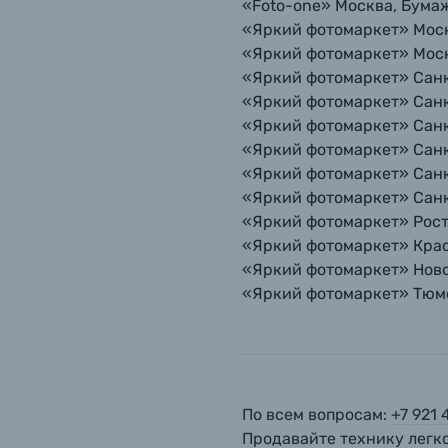
«Foto-one» Москва, Бумажн
Аксессуары для фото и видеокамер
«Яркий фотомаркет» Москв
«Яркий фотомаркет» Москв
Оптические приборы
Номер
Номер
Номер
«Яркий фотомаркет» Санкт
«Яркий фотомаркет» Санкт
Электроника
«Яркий фотомаркет» Санкт
«Яркий фотомаркет» Санкт
Ваш в
Ваш в
Ваш в
«Яркий фотомаркет» Санкт
Материалы
«Яркий фотомаркет» Санкт
«Яркий фотомаркет» Росто
Осветительное оборудование
«Яркий фотомаркет» Красн
«Яркий фотомаркет» Ново
«Яркий фотомаркет» Тюмен
Фоторамки
Прик
Прик
Прик
Фотоальбомы
Нажи
Нажи
Нажи
Книги о фотографии, альбомы известных фот
По всем вопросам:
+7 921 
Продавайте технику легко