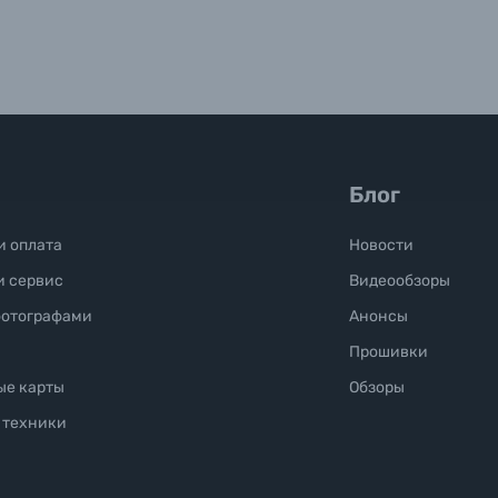
Отправить вопрос
Отправить вопрос
Отправить вопрос
Блог
и оплата
Новости
и сервис
Видеообзоры
фотографами
Анонсы
Прошивки
ые карты
Обзоры
 техники