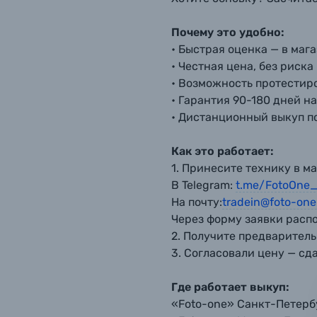
Почему это удобно:
Каталог товаров
• Быстрая оценка — в маг
• Честная цена, без риска
Цифровые фотоаппараты
• Возможность протестиро
• Гарантия 90-180 дней н
• Дистанционный выкуп по
Пленочные фотоаппараты
Как это работает:
Фотокамеры моментальной печати
Поя
Поя
Поя
1. Принесите технику в м
В Telegram:
t.me/FotoOne_
Мы пос
Мы пос
Мы пос
На почту:
tradein@foto-on
Видеокамеры
Через форму заявки расп
2. Получите предваритель
Объективы для фотоаппаратов
3. Согласовали цену — сд
Имя и
Имя и
Имя и
Вспышки для фотоаппаратов
Где работает выкуп:
Тема 
Тема 
Тема 
«Foto-one» Санкт-Петербу