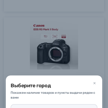
Беззеркальный фотоаппарат Canon EOS R5
Mark II Body
Выберите город
В наличии
в
5
магазинах
352 990 ₽
22%
Покажем наличие товаров и пункты выдачи рядом с
275 900 ₽
вами
Купить