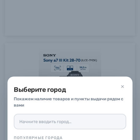
Выберите город
Покажем наличие товаров и пункты выдачи рядом с
вами
Беззеркальный фотоаппарат Sony a7 III Kit 28-
70mm (ILCE-7M3K)
В наличии
в
1
магазине
129 990 ₽
12%
ПОПУЛЯРНЫЕ ГОРОДА