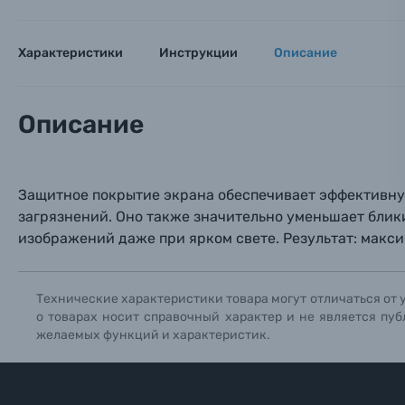
Электроника
Ваш в
Ваш в
Ваш в
Характеристики
Инструкции
Описание
Номер т
Материалы
Нажимая
Описание
Осветительное оборудование
Фоторамки
Защитное покрытие экрана обеспечивает эффективну
Прик
Прик
Прик
загрязнений. Оно также значительно уменьшает блик
Фотоальбомы
изображений даже при ярком свете. Результат: макс
Нажи
Нажи
Нажи
Книги о фотографии, альбомы известных фот
Технические характеристики товара могут отличаться от 
о товарах носит справочный характер и не является пуб
Солнцезащитные очки
желаемых функций и характеристик.
Б/У фототехника (Комиссионные товары)