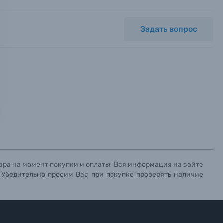
Задать вопрос
ных.
х данных.
х данных.
х данных.
ара на момент покупки и оплаты. Вся информация на сайте
. Убедительно просим Вас при покупке проверять наличие