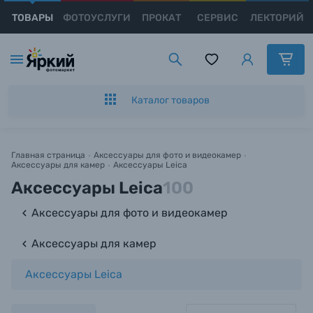
ТОВАРЫ
ФОТОУСЛУГИ
ПРОКАТ
СЕРВИС
ЛЕКТОРИЙ
Каталог товаров
Появились вопросы?
Появились вопросы?
Появились вопросы?
Цифровые фотоаппараты
Мы постараемся ответить как можно скорее.
Мы постараемся ответить как можно скорее.
Мы постараемся ответить как можно скорее.
Пленочные фотоаппараты
Каталог товаров
Фотокамеры моментальной печати
Имя и Фамилия*
Имя и Фамилия*
Имя и Фамилия*
Главная страница
Аксессуары для фото и видеокамер
Аксессуары для камер
Аксессуары Leica
Видеокамеры
Тема вопроса*
Тема вопроса*
Тема вопроса*
Аксессуары Leica
100
Объективы для фотоаппаратов
Аксессуары для фото и видеокамер
Номер телефона*
Номер телефона*
Номер телефона*
Аксессуары для камер
Вспышки для фотоаппаратов
E-mail*
E-mail*
E-mail*
Аксессуары Leica
Аксессуары для фото и видеокамер