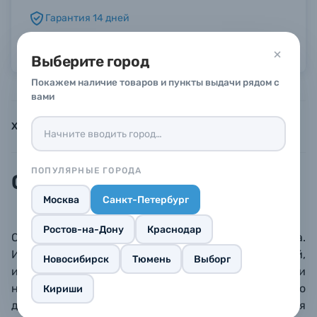
Гарантия 14 дней
Б/У фототехника (Комиссионные товары)
Можно в рассрочку или кредит
Выберите город
Уценённые товары
Покажем наличие товаров и пункты выдачи рядом с
вами
Характеристики
Инструкции
Описание
ПОПУЛЯРНЫЕ ГОРОДА
Описание
Москва
Санкт-Петербург
Ростов-на-Дону
Краснодар
Оригинальный брелок для ключей с логотипом Leica.
Изготовлен вручную из высококачественной,
Новосибирск
Тюмень
Выборг
износостойкой альпинистской веревки и
натуральной итальянской кожи растительного
Кириши
дубления. Небольшой и стильный сувенир для