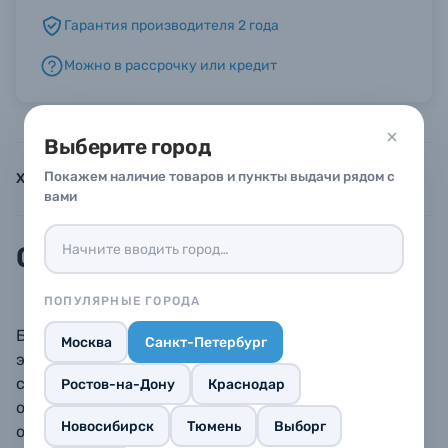
Гарантия производителя 2 года
Б/У фототехника (Комиссионные товары)
Можно в рассрочку или кредит
Уценённые товары
Выберите город
Покажем наличие товаров и пункты выдачи рядом с
Характеристики
Инструкции
Описание
вами
Описание
ПОПУЛЯРНЫЕ ГОРОДА
Благодаря постоянному мониторингу заряда
Москва
Санкт-Петербург
энергоемкого литий-ионного аккумулятора,
специально разработанного для камеры Leica S,
Ростов-на-Дону
Краснодар
обеспечивается безопасное и комфортное
Новосибирск
Тюмень
Выборг
обращение с камерой.