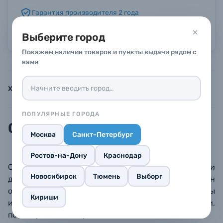
Гарантия производителя 2 года
Б/У фототехника (Комиссионные товары)
Можно в рассрочку или кредит
Выберите город
Покажем наличие товаров и пункты выдачи рядом с
Уценённые товары
вами
Характеристики
Инструкции
Описание
ПОПУЛЯРНЫЕ ГОРОДА
Описание
Москва
Санкт-Петербург
Ростов-на-Дону
Краснодар
Сетевой адаптер — полезный инструмент при
Новосибирск
Тюмень
Выборг
длительной съемке в стационарных условиях. Он
обеспечивает непрерывное электропитание камеры
Кириши
и позволяет избежать ненужного разряда батареи,
поэтому ваша камера всегда готова к съемке.