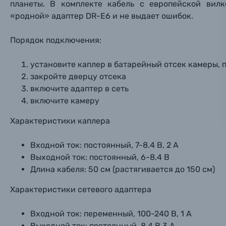
планеты. В комплекте кабель с европейской вилк
Электроника
«родной» адаптер DR-E6 и не выдает ошибок.
Ваш в
Ваш в
Ваш в
Номер т
Порядок подключения:
Материалы
Нажимая
установите каплер в батарейный отсек камеры, 
Осветительное оборудование
закройте дверцу отсека
включите адаптер в сеть
Фоторамки
включите камеру
Характеристики каплера
Прик
Прик
Прик
Фотоальбомы
Нажи
Нажи
Нажи
Входной ток: постоянный, 7-8.4 В, 2 А
Книги о фотографии, альбомы известных фот
Выходной ток: постоянный, 6-8.4 В
Длина кабеля: 50 см (растягивается до 150 см)
Солнцезащитные очки
Характеристики сетевого адаптера
Б/У фототехника (Комиссионные товары)
Входной ток: переменный, 100-240 В, 1 А
Выходной ток: постоянный, 8.4 В 3 А