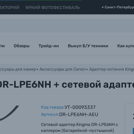
ЕКТОРИЙ
ЯРКИЙ ФОТОФЕСТИВАЛЬ
Санкт-Петербур
ти
Обзоры
Трейд-ин
Выкуп Б/У техники
Как куп
ссуары для камер
Аксессуары для Canon
Адаптер питания Kin
DR-LPE6NH + сетевой адапт
УТ-00093337
Код товара:
DR-LPE6NH-AEU
Артикул:
Сетевой адаптер Kingma DR-LPE6NH с
каплером (батарейкой-пустышкой)