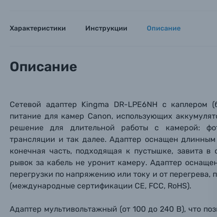
Цифровые фотоаппараты
Характеристики
Инструкции
Описание
Пленочные фотоаппараты
Фотокамеры моментальной печати
Описание
Поя
Поя
Поя
Мы пос
Мы пос
Мы пос
Видеокамеры
Сетевой адаптер Kingma DR-LPE6NH с каплером (
питание для камер Canon, использующих аккумулят
Объективы для фотоаппаратов
Имя и
Имя и
Имя и
решение для длительной работы с камерой: фот
трансляции и так далее. Адаптер оснащен длинным 
Заказ 
Вспышки для фотоаппаратов
конечная часть, подходящая к пустышке, завита в 
Тема 
Тема 
Тема 
рывок за кабель не уронит камеру. Адаптер оснаще
Оставьте
Аксессуары для фото и видеокамер
перегрузки по напряжению или току и от перегрева, 
Вами с 9:
(международные сертификации CE, FCC, RoHS).
Оптические приборы
Номер
Номер
Номер
Адаптер мультивольтажный (от 100 до 240 В), что по
Имя*