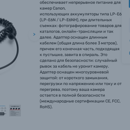
обеспечивает непрерывное питание для
камер Canon,
использующих аккумуляторы типа LP-E6
(LP-E6N / LP-E6NH), при длительных
съемках: фотографирование товаров для
каталогов, онлайн-трансляции и так
>
далее. Адаптер оснащен длинным
кабелем (общая длина более 3 метров),
причем его конечная часть, подходящая
к пустышке, завита в спираль. Это
сделано для безопасности: случайный
рывок за кабель не уронит камеру.
Адаптер оснащен многоуровневой
защитой: от короткого замыкания,
перегрузки по напряжению или току и от
перегрева, поэтому ваша камера
остается в полной безопасности
(международные сертификации CE, FCC,
RoHS).