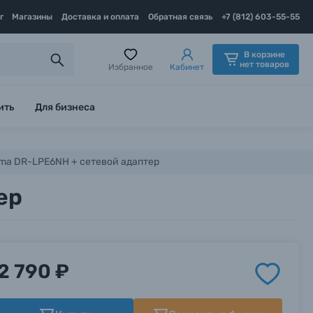
г
Магазины
Доставка и оплата
Обратная связь
+7 (812) 603-55-55
В корзине
нет товаров
Избранное
Кабинет
ить
Для бизнеса
gma DR-LPE6NH + сетевой адаптер
ер
2 790 ₽