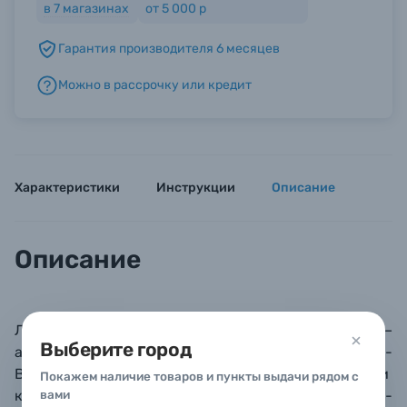
в
7
магазинах
от 5 000 р
Гарантия производителя 6 месяцев
Б/У фототехника (Комиссионные товары)
Можно в рассрочку или кредит
Уценённые товары
Характеристики
Инструкции
Описание
Описание
Литий-ионный аккумулятор Kingma DMW-BLK22H –
Выберите город
аналог оригинальной батареи Panasonic DMW-
BLK22H. Обратно совместим
с более ранними
Покажем наличие товаров и пункты выдачи рядом с
камерами, использующими батареи
вами
DMW-