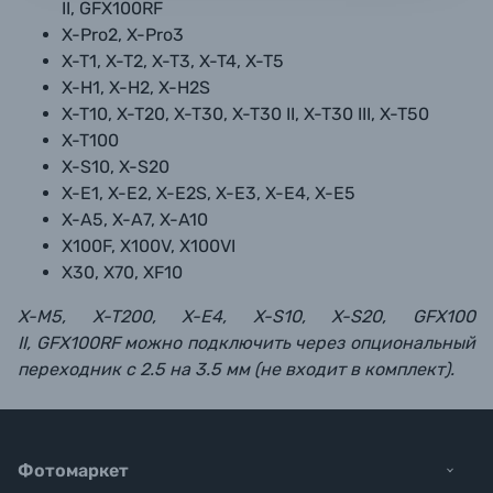
II, GFX100RF
X-Pro2, X-Pro3
X-T1, X-T2, X-T3, X-T4, X-T5
X-H1, X-H2, X-H2S
X-T10, X-T20, X-T30, X-T30 II, X-T30 III, X-T50
X-T100
X-S10, X-S20
X-E1, X-E2, X-E2S, X-E3, X-E4, X-E5
X-A5, X-A7, X-A10
X100F, X100V, X100VI
X30, X70, XF10
X-M5, X-T200, X-E4, X-S10, X-S20, GFX100
II, GFX100RF
можно подключить через опциональный
переходник с 2.5 на 3.5 мм (не входит в комплект).
Фотомаркет