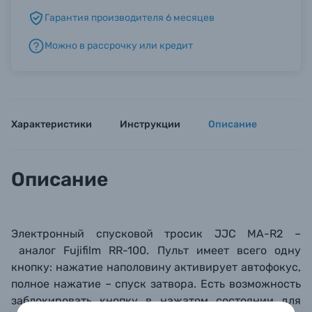
Гарантия производителя 6 месяцев
Б/У фототехника (Комиссионные товары)
Можно в рассрочку или кредит
Уценённые товары
Характеристики
Инструкции
Описание
Описание
Электронный спусковой тросик JJC
MA-R2
–
аналог
Fujifilm RR-100
. Пульт имеет всего одну
кнопку: нажатие наполовину активирует автофокус,
полное нажатие – спуск затвора. Есть возможность
заблокировать кнопку в нажатом состоянии для