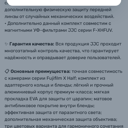
света в оптическую систему, а также обеспечивает
дополнительную физическую защиту передней
линзы от случайных механических воздействий.
• Дополнительно данный комплект совместим с
магнитными УФ-фильтрами JJC серии F-XHFUV.
✨
Гарантия качества:
Вся продукция JJC проходит
многоэтапный контроль качества, что гарантирует
надёжность и оправдывает доверие пользователей.
📋
Основные преимущества:
точная совместимость
с камерами серии Fujifilm X Half; комплект из
адаптерного кольца и бленды; лёгкий и прочный
алюминиевый корпус премиум-класса; мягкая
прокладка EVA для защиты от царапин; матовое
антибликовое покрытие внутри бленды;
эффективная защита от паразитного света;
дополнительная механическая защита объектива;
три цветовых варианта для гармоничного сочетания