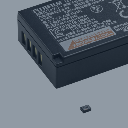
Каталог товаров
Цифровые фотоаппараты
Пленочные фотоаппараты
Фотокамеры моментальной печати
Поя
Поя
Поя
Мы пос
Мы пос
Мы пос
Видеокамеры
Объективы для фотоаппаратов
Имя и
Имя и
Имя и