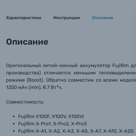
Заказ 
Вспышки для фотоаппаратов
Тема 
Тема 
Тема 
Характеристики
Инструкции
Описание
Оставьте
Аксессуары для фото и видеокамер
Вами с 9:
Описание
Оптические приборы
Номер
Номер
Номер
Имя*
Электроника
Оригинальный литий-ионный аккумулятор Fujifilm д
Ваш в
Ваш в
Ваш в
Номер т
производства) отличается меньшим тепловыделен
Материалы
режиме (Boost). Обратно совместим со всеми моде
1200 мАч (min), 8.7 Вт*ч.
Нажимая
Осветительное оборудование
Совместимость:
Фоторамки
Fujifilm X100F, X100V,
X100
VI
Fujifilm X-Pro1, X-Pro2, X-Pro3
Прик
Прик
Прик
Фотоальбомы
Fujifilm X-A1, X-A2, X-A3, X-A5, X-A7, X-A10, X-A20