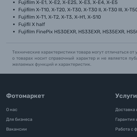
Нажи
Нажи
Нажи
Fujifilm X-E1, X-E2, X-E2S, X-E3, X-E4, X-E5
Книги о фотографии, альбомы известных фот
Fujifilm
X-T10, X-T20, X-T30,
X-T30 II, X-T30 III,
X-T5
Fujifilm
X-T1, X-T2, X-T3, X-H1, X-S10
Fujifil X half
Солнцезащитные очки
Fujifilm
FinePix HS30EXR, HS33EXR, HS35EXR, HS5
Б/У фототехника (Комиссионные товары)
Технические характеристики товара могут отличаться от 
о товарах носит справочный характер и не является пуб
Уценённые товары
желаемых функций и характеристик.
Фотомаркет
Услуги
О нас
Доставка 
Для бизнеса
Гарантия 
Вакансии
Работа с 