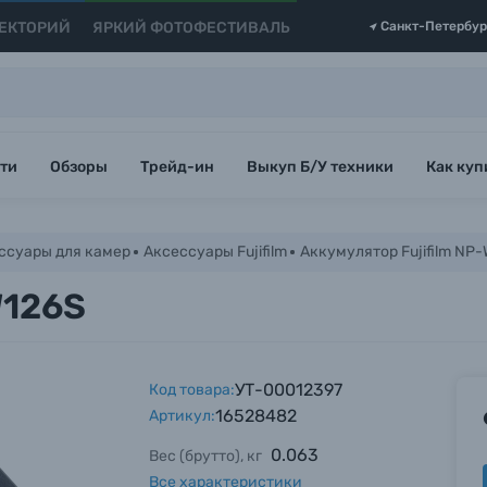
ЕКТОРИЙ
ЯРКИЙ ФОТОФЕСТИВАЛЬ
Санкт-Петербур
ти
Обзоры
Трейд-ин
Выкуп Б/У техники
Как куп
ссуары для камер
Аксессуары Fujifilm
Аккумулятор Fujifilm NP
W126S
УТ-00012397
Код товара:
16528482
Артикул:
0.063
Вес (брутто), кг
Все характеристики