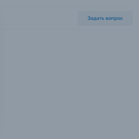
Задать вопрос
мся с
ных.