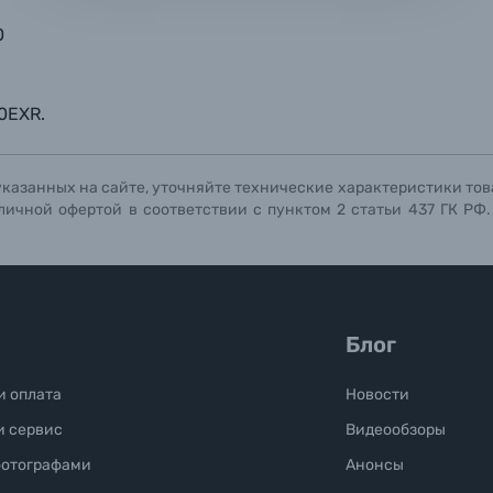
мая кнопку «
мая кнопку «
мая кнопку «
Отправить вопрос
Отправить вопрос
Отправить вопрос
» я даю: Согласие на
» я даю: Согласие на
» я даю: Согласие на
обработку персональны
обработку персональны
обработку персональны
ографов
0
Отправить вопрос
Отправить вопрос
Отправить вопрос
0EXR.
указанных на сайте, уточняйте технические характеристики тов
личной офертой в соответствии с пунктом 2 статьи 437 ГК РФ
Блог
и оплата
Новости
и сервис
Видеообзоры
фотографами
Анонсы