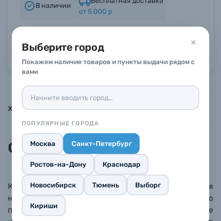
Бесплатная доставка
В наличии
от 5 000 р
Б/У фототехника (Комиссионные товары)
Гарантия 6 месяцев
Выберите город
Можно в рассрочку или кредит
Уценённые товары
Покажем наличие товаров и пункты выдачи рядом с
вами
Характеристики
Инструкции
Описание
ПОПУЛЯРНЫЕ ГОРОДА
Москва
Санкт-Петербург
Описание
Ростов-на-Дону
Краснодар
Новосибирск
Тюмень
Выборг
Крышка
Fujifilm LHCP-XF27 устанавливается
напрямую на бленду
LH-XF27 Lens Hood, что
Кириши
позволяет не снимать бленду, когда объектив не