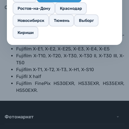
Совместимость:
Ростов-на-Дону
Краснодар
Новосибирск
Тюмень
Выборг
Fujifilm X100F, X100V, X100VI
Fujifilm X-Pro1, X-Pro2, X-Pro3
Кириши
Fujifilm X-A1, X-A2, X-A3, X-A5, X-A7, X-A10, X-
A20, X-M1, X-T100, X-T200
Fujifilm X-E1, X-E2, X-E2S, X-E3, X-E4, X-E5
Fujifilm X-T10, X-T20, X-T30, X-T30 II, X-T30 III, X-
T50
Fujifilm X-T1, X-T2, X-T3, X-H1, X-S10
Fujifil X half
Fujifilm FinePix HS30EXR, HS33EXR, HS35EXR,
HS50EXR.
Фотомаркет