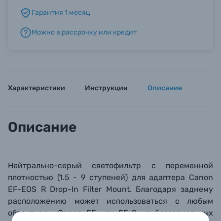
Гарантия 1 месяц
Б/У фототехника (Комиссионные товары)
Можно в рассрочку или кредит
Уценённые товары
Характеристики
Инструкции
Описание
Описание
Нейтрально-серый светофильтр с переменной
плотностью (1.5 - 9 ступеней) для адаптера Canon
EF-EOS R Drop-In Filter Mount. Благодаря заднему
расположению может использоваться с любым
объективом Canon EF или EF-S на беззеркальных