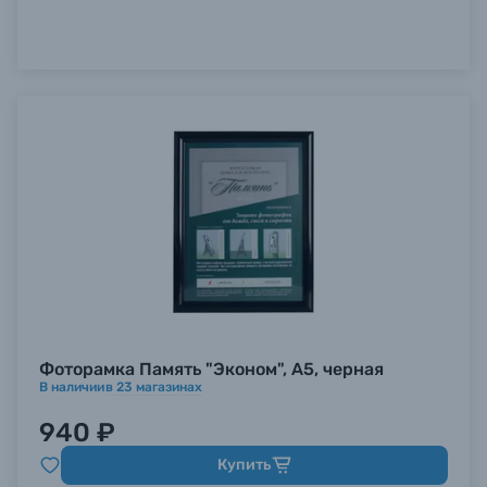
Б/У фототехника (Комиссионные товары)
Уценённые товары
Фоторамка Память "Эконом", А5, черная
В наличии
в
23
магазинах
940 ₽
Купить