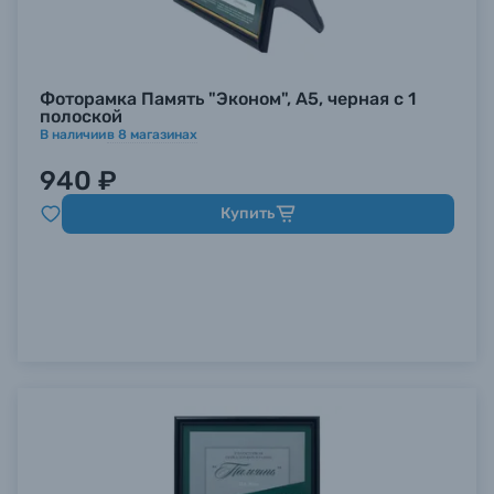
Фоторамка Память "Эконом", А5, черная с 1
полоской
В наличии
в
8
магазинах
940 ₽
Купить