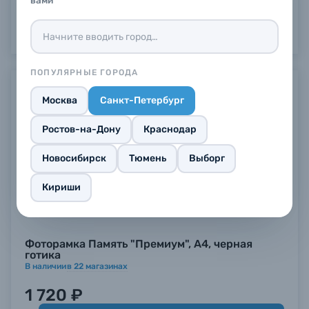
ПОПУЛЯРНЫЕ ГОРОДА
Москва
Санкт-Петербург
Ростов-на-Дону
Краснодар
Новосибирск
Тюмень
Выборг
Кириши
Фоторамка Память "Премиум", А4, черная
готика
В наличии
в
22
магазинах
1 720 ₽