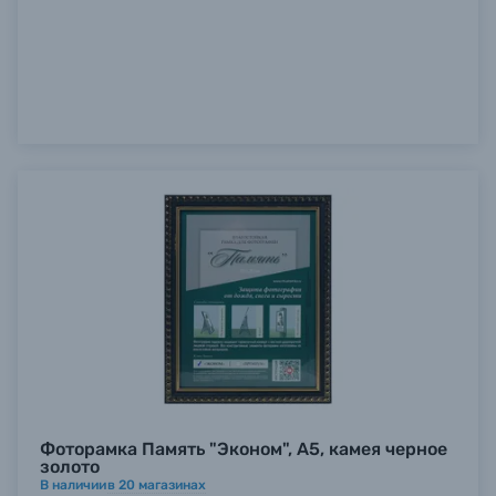
Фоторамка Память "Эконом", А5, камея черное
золото
В наличии
в
20
магазинах