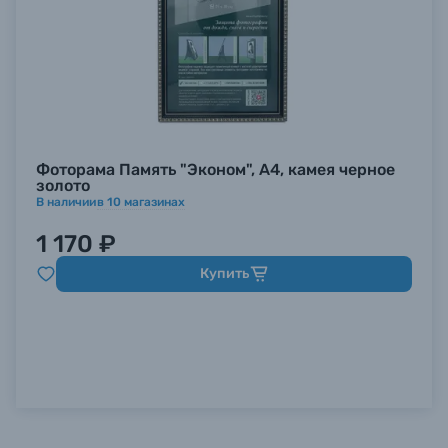
Фоторама Память "Эконом", А4, камея черное
золото
В наличии
в
10
магазинах
1 170 ₽
Купить