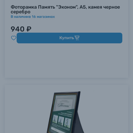
Фоторамка Память "Эконом", А5, камея черное
серебро
В наличии
в
16
магазинах
940 ₽
Купить