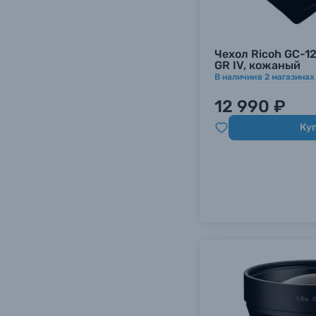
Уценённые товары
Чехол Ricoh GC-12 д
GR IV, кожаный
В наличии
в
2
магазинах
12 990 ₽
Ку