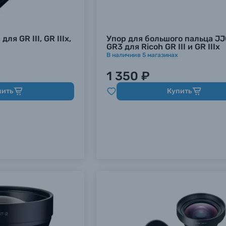
ля GR III, GR IIIx,
Упор для большого пальца JJ
GR3 для Ricoh GR III и GR IIIx
В наличии
в
5
магазинах
1 350 ₽
пить
Купить