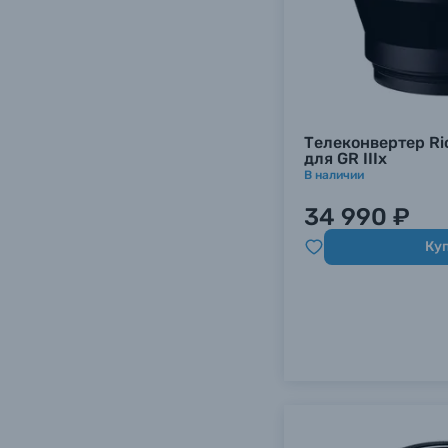
Телеконвертер Ri
для GR IIIx
В наличии
34 990 ₽
Ку