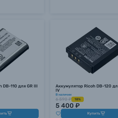
 DB-110 для GR III
Аккумулятор Ricoh DB-120 дл
IV
В наличии
6 590 ₽
18%
5 400 ₽
пить
Купить