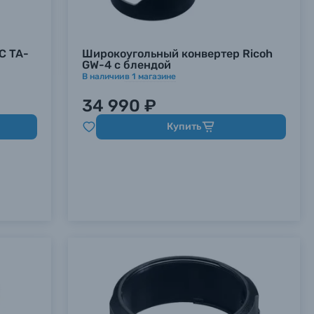
C TA-
Широкоугольный конвертер Ricoh
GW-4 с блендой
В наличии
в
1
магазине
34 990 ₽
Купить