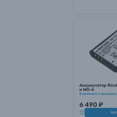
Аккумулятор Ricoh
и WG-6
В наличии
в
3
магазинах
6 490 ₽
Ку