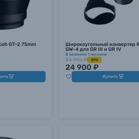
coh GT-2 75mm
Широкоугольный конвертер R
GW-4 для GR III и GR IV
В наличии
в
1
магазине
34 990 ₽
29%
24 900 ₽
пить
Купить