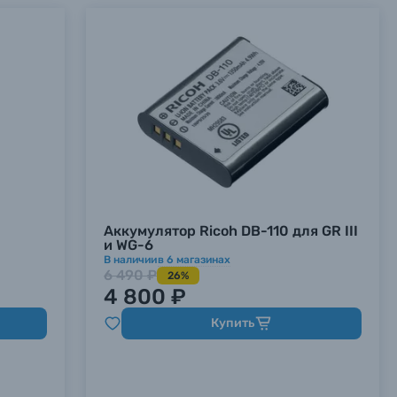
Аккумулятор Ricoh DB-110 для GR III
и WG-6
В наличии
в
6
магазинах
6 490 ₽
26%
4 800 ₽
Купить