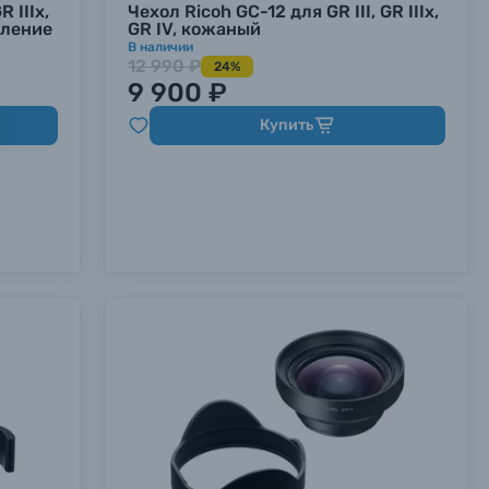
R IIIx,
Чехол Ricoh GC-12 для GR III, GR IIIx,
пление
GR IV, кожаный
В наличии
12 990 ₽
24%
9 900 ₽
Купить
х данных.
х данных.
х данных.