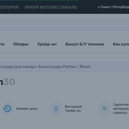
ЕКТОРИЙ
ЯРКИЙ ФОТОФЕСТИВАЛЬ
Санкт-Петербур
ти
Обзоры
Трейд-ин
Выкуп Б/У техники
Как куп
ссуары для камер
Аксессуары Pentax / Ricoh
h
30
Гарантия
Выгодный
Низкие цены
авторизо
%
Трейд-ин
сервиса