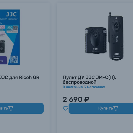
JJC для Ricoh GR
Пульт ДУ JJC JM-C(II),
беспроводной
В наличии
в
3
магазинах
2 690 ₽
пить
Купить