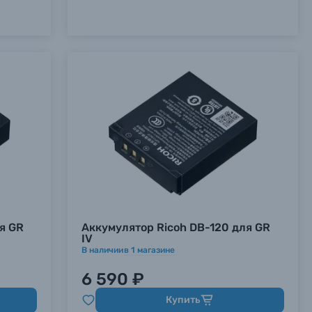
я GR
Аккумулятор Ricoh DB-120 для GR
IV
В наличии
в
1
магазине
6 590 ₽
Купить