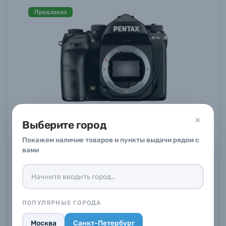
Предзаказ
Выберите город
Зеркальный фотоаппарат Pentax K-1 Mark II
Body, черный
Покажем наличие товаров и пункты выдачи рядом с
Предзаказ
вами
Заказать
ПОПУЛЯРНЫЕ ГОРОДА
Москва
Санкт-Петербург