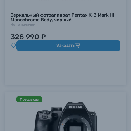
Зеркальный фотоаппарат Pentax K-3 Mark III
Б/У фототехника (Комиссионные товары)
Monochrome Body, черный
Нет в наличии
Уценённые товары
328 990 ₽
Заказать
Предзаказ