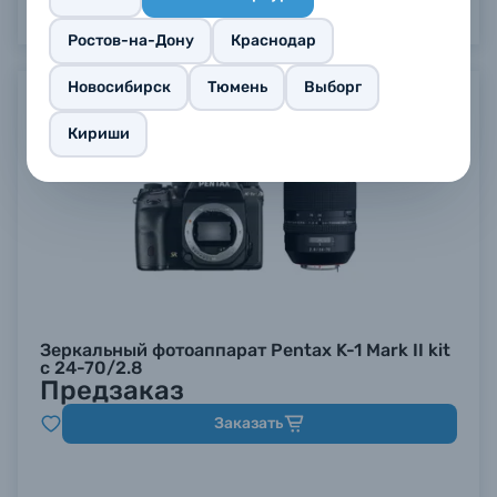
Ростов-на-Дону
Краснодар
Новосибирск
Тюмень
Выборг
Предзаказ
Кириши
Зеркальный фотоаппарат Pentax K-1 Mark II kit
c 24-70/2.8
Предзаказ
Заказать