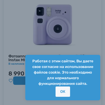
Фотоаппарат моментальной печати Fujifilm
Instax MINI SE фиолетовый
Работая с этим сайтом, Вы даете
В наличии
в
10
магазинах
свое согласие на использование
файлов cookie. Это необходимо
8 990 ₽
для нормального
Купить
функционирования сайта.
ОК