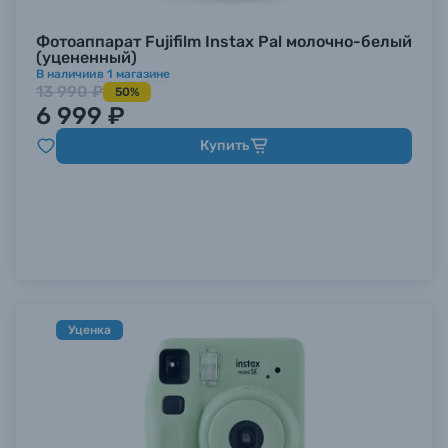
Фотоаппарат Fujifilm Instax Pal молочно-белый
(уцененный)
В наличии
в
1
магазине
13 990 ₽
50%
6 999 ₽
Купить
Уценка