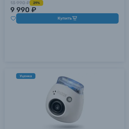
13 990 ₽
29%
9 990 ₽
Купить
Уценка