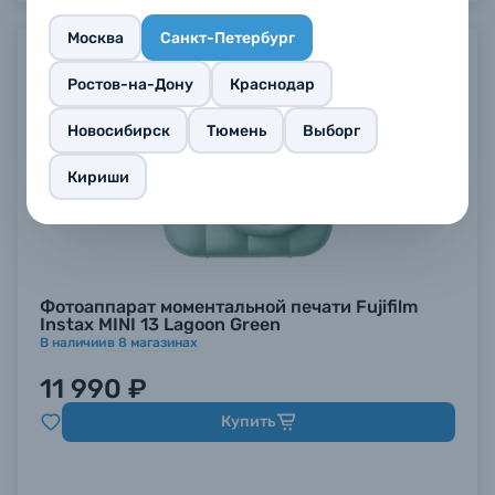
Москва
Санкт-Петербург
Ростов-на-Дону
Краснодар
Новосибирск
Тюмень
Выборг
Кириши
Фотоаппарат моментальной печати Fujifilm
Instax MINI 13 Lagoon Green
В наличии
в
8
магазинах
11 990 ₽
Купить