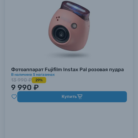
Фотоаппарат Fujifilm Instax Pal розовая пудра
В наличии
в
5
магазинах
13 990 ₽
29%
9 990 ₽
Купить