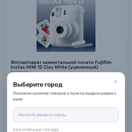
Фотоаппарат моментальной печати Fujifilm
Instax MINI 12 Clay White (уцененный)
В наличии
10 990 ₽
9%
9 999 ₽
Выберите город
Купить
Покажем наличие товаров и пункты выдачи рядом с
вами
ПОПУЛЯРНЫЕ ГОРОДА