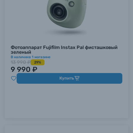
Фотоаппарат Fujifilm Instax Pal фисташковый
зеленый
В наличии
в
1
магазине
13 990 ₽
29%
9 990 ₽
Купить