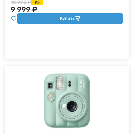
10 990 ₽
9%
9 999 ₽
Купить