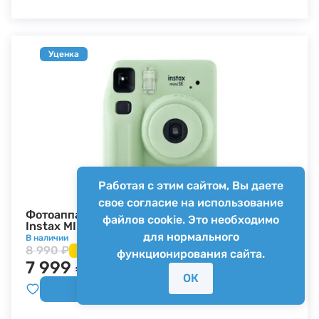
Уценка
Работая с этим сайтом, Вы даете
свое согласие на использование
Фотоаппарат моментальной печати Fujifilm
файлов cookie. Это необходимо
Instax MINI SE зеленый (уцененный)
для нормального
В наличии
8 990 ₽
11%
функционирования сайта.
7 999 ₽
ОК
Купить