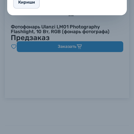
Кириши
Фотофонарь Ulanzi LM01 Photography
Flashlight, 10 Вт, RGB (фонарь фотографа)
Предзаказ
Заказать