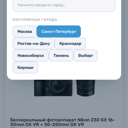
ПОПУЛЯРНЫЕ ГОРОДА
Москва
Санкт-Петербург
Ростов-на-Дону
Краснодар
Новосибирск
Тюмень
Выборг
Предзаказ
Кириши
Беззеркальный фотоаппарат Nikon Z30 Kit 16-
50mm DX VR + 50-250mm DX VR