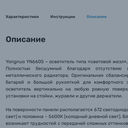
Фотокамеры моментальной печати
Поя
Поя
Поя
Характеристики
Инструкции
Описание
Мы пос
Мы пос
Мы пос
Видеокамеры
Описание
Объективы для фотоаппаратов
Имя и
Имя и
Имя и
Заказ 
Вспышки для фотоаппаратов
Yongnuo YN660S – осветитель типа «световой жезл»
Тема 
Тема 
Тема 
Оставьте
Полностью бесшумный благодаря отсутствию 
Аксессуары для фото и видеокамер
Вами с 9:
металлического рад
иатора. Оригинальная сбаланс
батарей и
большой рукояткой для комфортного з
Оптические приборы
Номер
Номер
Номер
осветитель вертикально на любую ровную поверх
Имя*
установки на стойки, журавли и другие держатели.
Электроника
На поверхности панели располагается 672 светодиод
Ваш в
Ваш в
Ваш в
Номер т
свет) и половина – 5600К (холодный дневной свет). Б
Материалы
возникает трудностей с передачей сложных оттенков, 