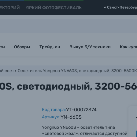
ЕКТОРИЙ
ЯРКИЙ ФОТОФЕСТИВАЛЬ
Санкт-Петербур
ти
Обзоры
Трейд-ин
Выкуп Б/У техники
Как куп
й свет
Осветитель Yongnuo YN660S, светодиодный, 3200-5600К,
0S, светодиодный, 3200-56
УТ-00072374
Код товара:
YN-660S
Артикул:
Yongnuo YN660S – осветитель типа
«световой жезл», отличается доступной