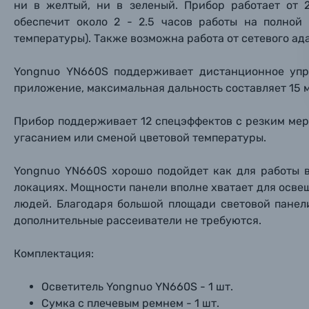
ни в желтый, ни в зеленый. Прибор работает от 
Нажимая
Осветительное оборудование
обеспечит около 2 - 2.5 часов работы на полной
температуры). Также возможна работа от сетевого ада
Фоторамки
Yongnuo YN660S поддерживает дистанционное упра
приложение, максимальная дальность составляет 15 
Прик
Прик
Прик
Фотоальбомы
Прибор поддерживает 12 спецэффектов с резким мер
Нажи
Нажи
Нажи
угасанием или сменой цветовой температуры.
Книги о фотографии, альбомы известных фот
Yongnuo YN660S хорошо подойдет как для работы в
Солнцезащитные очки
локациях. Мощности панели вполне хватает для осве
людей. Благодаря большой площади световой панел
Б/У фототехника (Комиссионные товары)
дополнительные рассеиватели не требуются.
Комплектация:
Уценённые товары
Осветитель Yongnuo YN660S - 1 шт.
Сумка с плечевым ремнем - 1 шт.