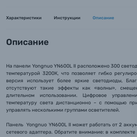
Пленочные фотоаппараты
Характеристики
Инструкции
Описание
Фотокамеры моментальной печати
Поя
Поя
Поя
Мы пос
Мы пос
Мы пос
Видеокамеры
Описание
Объективы для фотоаппаратов
Имя и
Имя и
Имя и
На панели Yongnuo YN600L II расположено 300 свето
Заказ 
Вспышки для фотоаппаратов
температурой 3200К, что позволяет гибко регулир
Тема 
Тема 
Тема 
версия использует более яркие светодиоды, Бла
Оставьте
отсутствуют такие эффекты как «волны», смеще
Аксессуары для фото и видеокамер
Вами с 9:
длительном использовании. Цифровое управлен
температуру света дистанционно – с помощью
пр
Оптические приборы
Номер
Номер
Номер
управлять несколькими группами осветителей.
Имя*
Электроника
Панель Yongnuo YN600L II может работать от 2 акку
сетевого адаптера. Обратите внимание: в комплекте
Ваш в
Ваш в
Ваш в
Номер т