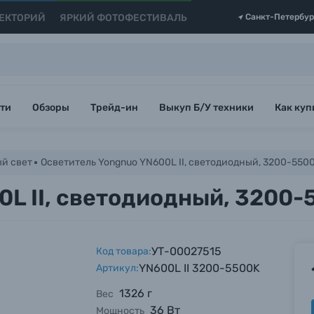
ЕКТОРИЙ
ЯРКИЙ ФОТОФЕСТИВАЛЬ
Санкт-Петербур
ти
Обзоры
Трейд-ин
Выкуп Б/У техники
Как куп
й свет
Осветитель Yongnuo YN600L II, светодиодный, 3200-5500
L II, светодиодный, 3200-
УТ-00027515
Код товара:
YN600L II 3200-5500K
Артикул:
1326 г
Вес
36 Вт
Мощность