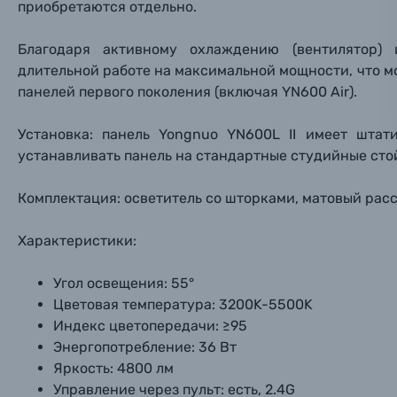
приобретаются отдельно.
Материалы
Благодаря активному охлаждению (вентилятор)
Нажимая
Осветительное оборудование
длительной работе на максимальной мощности, что мо
панелей первого поколения (включая YN600 Air).
Фоторамки
Установка: панель Yongnuo YN600L II имеет штати
Прик
Прик
Прик
устанавливать панель на стандартные студийные стой
Фотоальбомы
Нажи
Нажи
Нажи
Комплектация: осветитель со шторками, матовый рас
Книги о фотографии, альбомы известных фот
Характеристики:
Солнцезащитные очки
Угол освещения: 55°
Цветовая температура: 3200K-5500K
Б/У фототехника (Комиссионные товары)
Индекс цветопередачи: ≥95
Энергопотребление: 36 Вт
Уценённые товары
Яркость: 4800 лм
Управление через пульт: есть, 2.4G