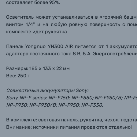
составляет более 95%.
Фоторамки
Осветитель может устанавливаться в «горячий башм
винтом 1/4" и на любую ровную поверхность с пом
Прик
Прик
Прик
Фотоальбомы
комплекте идет рукоятка.
Нажи
Нажи
Нажи
Панель Yongnuo YN300 AIR питается от 1 аккумулят
Книги о фотографии, альбомы известных фот
адаптера постоянного тока 8 В, 5 А. Энергопотребление
Солнцезащитные очки
Размеры: 185 х 133 х 22 мм
Вес: 250 г
Б/У фототехника (Комиссионные товары)
Совместимые аккумуляторы Sony:
Sony NP-F series: NP-F750; NP-F550; NP-F950/B; NP-F
Уценённые товары
NP-F930; NP-F930/B; NP-F950; NP-F330.
В комплекте: световая панель, рукоятка, чехол, подс
Внимание: источники питания продаются отдельно!