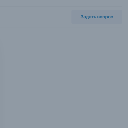
Задать вопрос
мся с
ных.