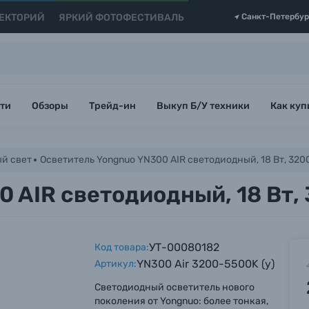
ЕКТОРИЙ
ЯРКИЙ ФОТОФЕСТИВАЛЬ
Санкт-Петербур
ти
Обзоры
Трейд-ин
Выкуп Б/У техники
Как куп
й свет
Осветитель Yongnuo YN300 AIR светодиодный, 18 Вт, 32
 AIR светодиодный, 18 Вт,
УТ-00080182
Код товара:
YN300 Air 3200-5500K (у)
Артикул:
Светодиодный осветитель нового
поколения от Yongnuo: более тонкая,