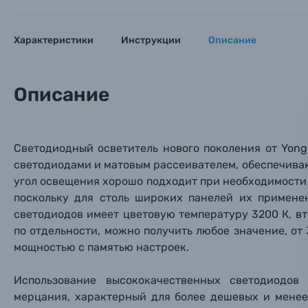
Мы пос
Мы пос
Мы пос
Видеокамеры
Характеристики
Инструкции
Описание
Объективы для фотоаппаратов
Имя и
Имя и
Имя и
Описание
Заказ 
Вспышки для фотоаппаратов
Тема 
Тема 
Тема 
Оставьте
Аксессуары для фото и видеокамер
Светодиодный осветитель нового поколения от Yong
Вами с 9:
светодиодами и матовым рассеивателем, обеспечива
Оптические приборы
угол освещения хорошо подходит при необходимости 
Номер
Номер
Номер
поскольку для столь широких панелей их примене
Имя*
светодиодов имеет цветовую температуру 3200 К, вт
Электроника
по отдельности, можно получить любое значение, от
Ваш в
Ваш в
Ваш в
мощностью с памятью настроек.
Номер т
Материалы
Использование высококачественных светодиодо
Нажимая
мерцания, характерный для более дешевых и менее
Осветительное оборудование