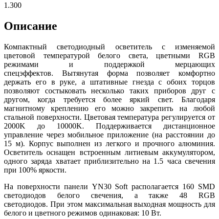
1.300
Описание
Компактный светодиодный осветитель с изменяемой
цветовой температурой белого света, цветными RGB
режимами и поддержкой мерцающих
спецэффектов.
Вытянутая форма позволяет комфортно
держать его в руке, а штативные гнезда с обоих торцов
позволяют состыковать несколько таких приборов друг с
другом, когда требуется более яркий свет.
Благодаря
магнитному креплению его
можно закрепить на любой
стальной
поверхности. Цветовая температура регулируется от
20
00K до 100
00K. Поддерживается дистанционное
управление через мобильное
приложение (на расстоянии до
15 м). Корпус выполнен из легкого и прочного алюминия.
Осветитель оснащен встроенным
литиевым аккумулятором,
одного заряда хватает приблизительно на 1.5 часа свечения
при 100% яркости.
На поверхности панели
YN30 Soft располагается 160 SMD
светодиодов белого свечения, а также 48 RGB
светодиодов.
При этом максимальная выходная мощность для
белого и цветного режимов одинаковая: 10 Вт.