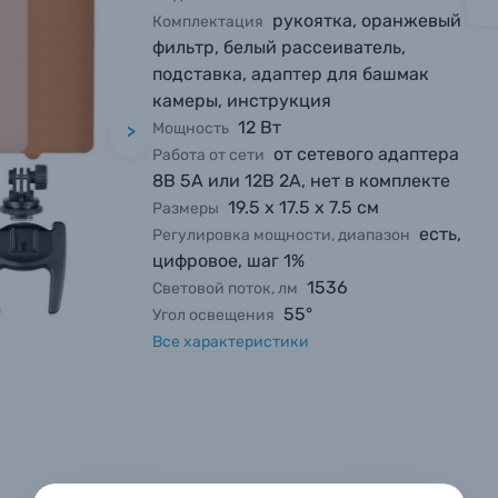
рукоятка, оранжевый
Комплектация
фильтр, белый рассеиватель,
подставка, адаптер для башмак
камеры, инструкция
12 Вт
Мощность
>
от сетевого адаптера
Работа от сети
8В 5А или 12В 2А, нет в комплекте
19.5 х 17.5 х 7.5 см
Размеры
есть,
Регулировка мощности, диапазон
цифровое, шаг 1%
1536
Световой поток, лм
55°
Угол освещения
вились вопросы?
вились вопросы?
вились вопросы?
Все характеристики
тараемся ответить как можно скорее.
тараемся ответить как можно скорее.
тараемся ответить как можно скорее.
 Фамилия*
 Фамилия*
 Фамилия*