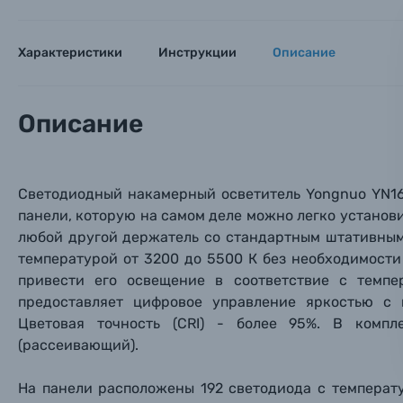
Заказ 
Вспышки для фотоаппаратов
Тема 
Тема 
Тема 
Характеристики
Инструкции
Описание
Оставьте
Аксессуары для фото и видеокамер
Вами с 9:
Описание
Оптические приборы
Номер
Номер
Номер
Имя*
Электроника
Светодиодный накамерный осветитель Yongnuo YN160
Ваш в
Ваш в
Ваш в
Номер т
панели, которую на самом деле можно легко установ
Материалы
любой другой держатель со стандартным штативным 
температурой от 3200 до 5500 К без необходимости
Нажимая
Осветительное оборудование
привести его освещение в соответствие с темпе
предоставляет цифровое управление яркостью с
Фоторамки
Цветовая точность (CRI) - более 95%. В комп
(рассеивающий).
Прик
Прик
Прик
Фотоальбомы
На панели расположены 192 светодиода с температ
Нажи
Нажи
Нажи