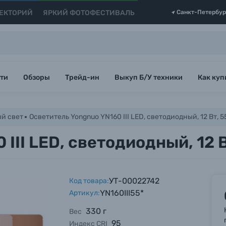
ЕКТОРИЙ
ЯРКИЙ ФОТОФЕСТИВАЛЬ
Санкт-Петербур
ти
Обзоры
Трейд-ин
Выкуп Б/У техники
Как куп
й свет
Осветитель Yongnuo YN160 III LED, светодиодный, 12 Вт, 
III LED, светодиодный, 12 
УТ-00022742
Код товара:
YN160III55*
Артикул:
330 г
Вес
95
Индекс CRI