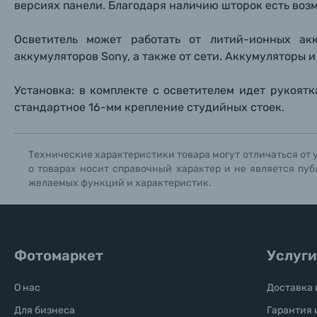
версиях панели. Благодаря наличию шторок есть возм
Книги о фотографии, альбомы известных фот
Осветитель может работать от литий-ионных ак
аккумуляторов Sony, а также от сети. Аккумуляторы 
Солнцезащитные очки
Установка: в комплекте с осветителем идет рукоят
Б/У фототехника (Комиссионные товары)
стандартное 16-мм крепление студийных стоек.
Уценённые товары
Технические характеристики товара могут отличаться от 
о товарах носит справочный характер и не является пуб
желаемых функций и характеристик.
Фотомаркет
Услуги
О нас
Доставка 
Для бизнеса
Гарантия 