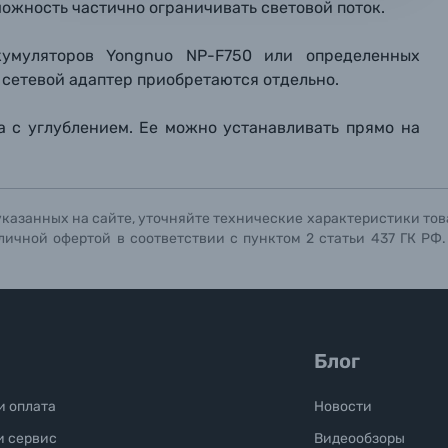
ожность частично ограничивать световой поток.
ографов
кумуляторов Yongnuo NP-F750 или определенных
Отправить вопрос
Отправить вопрос
Отправить вопрос
и сетевой адаптер приобретаются отдельно.
ка с углублением. Ее можно устанавливать прямо на
указанных на сайте, уточняйте технические характеристики тов
личной офертой в соответствии с пунктом 2 статьи 437 ГК РФ
Блог
и оплата
Новости
и сервис
Видеообзоры