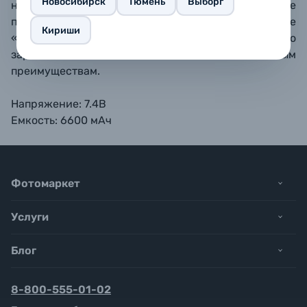
Новосибирск
Тюмень
Выборг
низким саморазрядом, она сохраняет заряд даже
при длительном использовании, а отсутствие
Кириши
«эффекта памяти» и способность быстро
заряжаться можно отнести к ключевым
преимуществам.
Напряжение: 7.4В
Емкость: 6600 мАч
Фотомаркет
Услуги
Блог
8-800-555-01-02