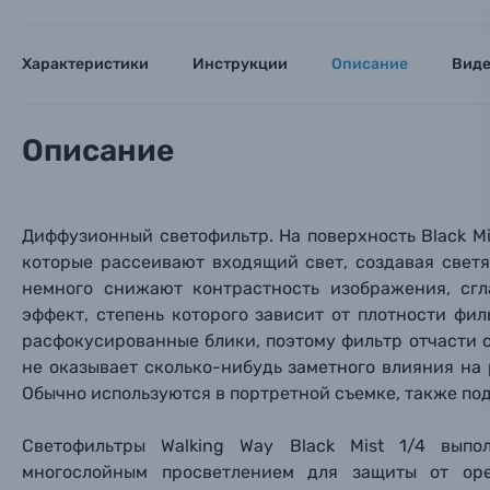
Тема 
Тема 
Тема 
Оставьте
Аксессуары для фото и видеокамер
Характеристики
Инструкции
Описание
Вид
Вами с 9:
Оптические приборы
Номер
Номер
Номер
Описание
Имя*
Электроника
Ваш в
Ваш в
Ваш в
Номер т
Диффузионный светофильтр. На поверхность Black M
Материалы
которые рассеивают входящий свет, создавая свет
немного снижают контрастность изображения, сг
Нажимая
Осветительное оборудование
эффект, степень которого зависит от плотности фил
расфокусированные блики, поэтому фильтр отчасти с
Фоторамки
не оказывает сколько-нибудь заметного влияния на 
Обычно используются в портретной съемке, также под
Прик
Прик
Прик
Фотоальбомы
Светофильтры
Walking Way Black Mist 1/4
выпол
Нажи
Нажи
Нажи
многослойным просветлением для защиты от оре