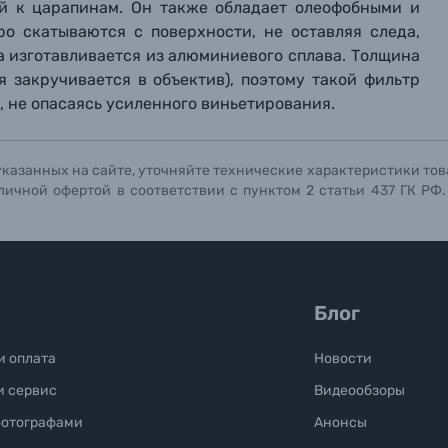
ографов
ый к царапинам. Он также обладает олеофобными и
о скатываются с поверхности, не оставляя следа,
Отправить вопрос
Отправить вопрос
Отправить вопрос
а изготавливается из алюминиевого сплава. Толщина
ая закручивается в объектив), поэтому такой фильтр
 не опасаясь усиленного виньетирования.
указанных на сайте, уточняйте технические характеристики тов
личной офертой в соответствии с пунктом 2 статьи 437 ГК РФ
Блог
и оплата
Новости
и сервис
Видеообзоры
фотографами
Анонсы