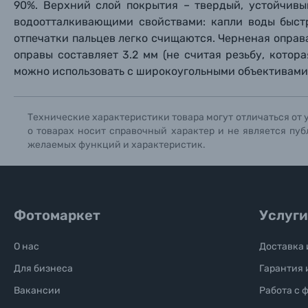
Книги о фотографии, альбомы известных фот
90%. Верхний слой покрытия – твердый, устойчив
водоотталкивающими свойствами: капли воды быстр
отпечатки пальцев легко счищаются. Черненая о
прав
Солнцезащитные очки
оправы составляет 3.2 мм (не считая резьбу, котор
можно использовать с широкоугольными объективами,
Б/У фототехника (Комиссионные товары)
Технические характеристики товара могут отличаться от 
Уценённые товары
о товарах носит справочный характер и не является пуб
желаемых функций и характеристик.
Фотомаркет
Услуги
О нас
Доставка 
Для бизнеса
Гарантия 
Вакансии
Работа с 