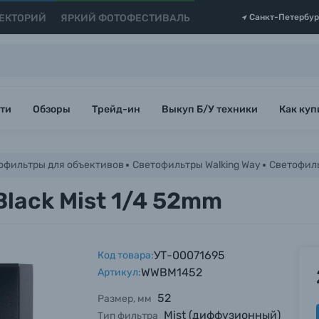
ЕКТОРИЙ
ЯРКИЙ ФОТОФЕСТИВАЛЬ
Санкт-Петербур
ти
Обзоры
Трейд-ин
Выкуп Б/У техники
Как куп
офильтры для объективов
Светофильтры Walking Way
Светофиль
Black Mist 1/4 52mm
УТ-00071695
Код товара:
WWBM1452
Артикул:
52
Размер, мм
Mist (диффузионный)
Тип фильтра