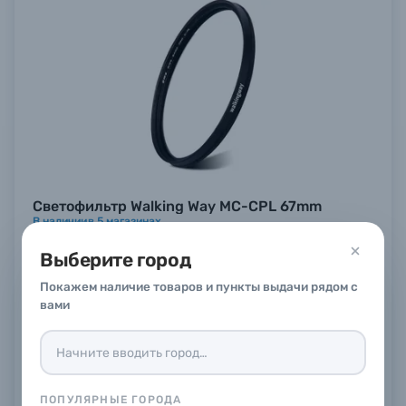
Светофильтр Walking Way MC-CPL 67mm
В наличии
в
5
магазинах
2 490 ₽
Выберите город
Купить
Покажем наличие товаров и пункты выдачи рядом с
вами
ПОПУЛЯРНЫЕ ГОРОДА