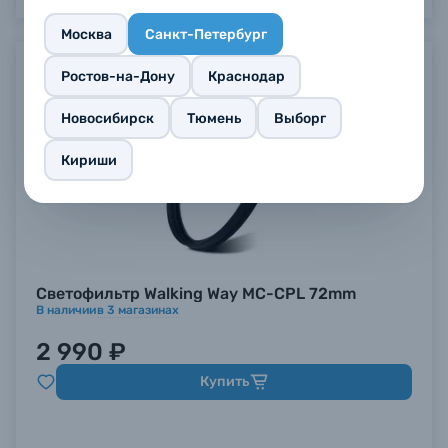
Москва
Санкт-Петербург
Ростов-на-Дону
Краснодар
Новосибирск
Тюмень
Выборг
Кириши
Светофильтр Walking Way MC-CPL 72mm
В наличии
в
3
магазинах
2 990 ₽
Купить