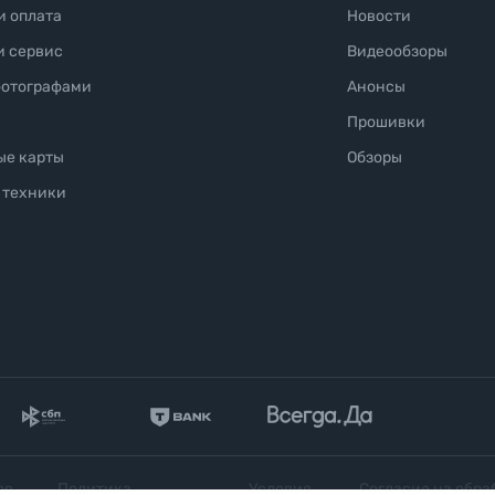
и оплата
Новости
и сервис
Видеообзоры
фотографами
Анонсы
Прошивки
ые карты
Обзоры
 техники
ое
Политика
Условия
Согласие на обра