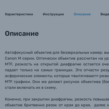
Пленочные фотоаппараты
Характеристики
Инструкции
Описание
Вид
Фотокамеры моментальной печати
Поя
Поя
Поя
Описание
Мы пос
Мы пос
Мы пос
Видеокамеры
Объективы для фотоаппаратов
Автофокусный объектив для беззеркальных камер: выпу
Имя и
Имя и
Имя и
Canon M серии. Оптически объектив рассчитан на ур
Заказ 
MTF, резкость на открытой диафрагме остается оч
Вспышки для фотоаппаратов
падает только на самых границах. Это отчасти рез
Тема 
Тема 
Тема 
асферические элементы, которые «вытягивают» резк
Оставьте
Аксессуары для фото и видеокамер
MTF графики. Они же делают рисунок объектива (бо
Вами с 9:
стали включать их в схему.
Оптические приборы
Номер
Номер
Номер
Конечно, при закрытии диафрагмы, резкость повышаетс
Имя*
объектив бритвенно резок от края до края, далее 
Электроника