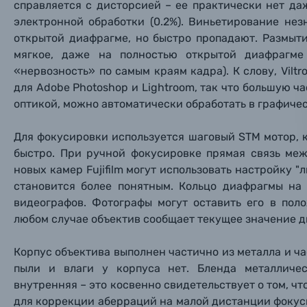
справляется с дисторсией – ее практически нет да
Ваш в
Ваш в
Ваш в
электронной обработки (0.2%). Виньетирование не
Номер т
Материалы
открытой диафрагме, но быстро пропадают. Размыт
мягкое, даже на полностью открытой диафрагме
Нажимая
«нервозность» по самым краям кадра). К слову, Vilt
Осветительное оборудование
для Adobe Photoshop и Lightroom, так что большую ч
оптикой, можно автоматически обработать в графиче
Фоторамки
Для фокусировки используется шаговый STM мотор, 
Прик
Прик
Прик
Фотоальбомы
быстро. При ручной фокусировке прямая связь меж
новых камер Fujifilm могут использовать настройку 
Нажи
Нажи
Нажи
становится более понятным. Кольцо диафрагмы на 
Книги о фотографии, альбомы известных фот
видеографов. Фотографы могут оставить его в пол
любом случае объектив сообщает текущее значение 
Солнцезащитные очки
Корпус объектива выполнен частично из металла и ча
Б/У фототехника (Комиссионные товары)
пыли и влаги у корпуса нет. Бленда металличес
внутренняя – это косвенно свидетельствует о том, ч
для коррекции аберраций на малой дистанции фокуси
Уценённые товары