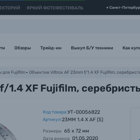
ЕКТОРИЙ
ЯРКИЙ ФОТОФЕСТИВАЛЬ
Санкт-Петербур
ти
Обзоры
Трейд-ин
Выкуп Б/У техники
Как куп
для Fujifilm
Объектив Viltrox AF 23mm f/1.4 XF Fujifilm, серебрис
f/1.4 XF Fujifilm, серебрист
УТ-00056822
Код товара:
23MM 1.4 X AF (S)
Артикул:
65 х 72 мм
Размеры
01.05.2020
Дата анонса