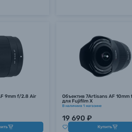
AF 9mm f/2.8 Air
Объектив 7Artisans AF 10mm 
для Fujifilm X
В наличии
в
1
магазине
19 690 ₽
пить
Купить