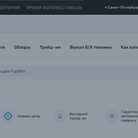
ЕКТОРИЙ
ЯРКИЙ ФОТОФЕСТИВАЛЬ
Санкт-Петербур
ти
Обзоры
Трейд-ин
Выкуп Б/У техники
Как куп
для Fujifilm
Гарантия
Выгодный
Низкие цены
авторизо
%
Трейд-ин
сервиса