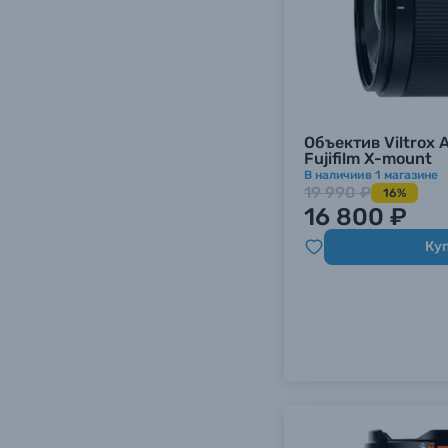
Объектив Viltrox A
Fujifilm X-mount
В наличии
в
1
магазине
19 990 ₽
16%
16 800 ₽
Ку