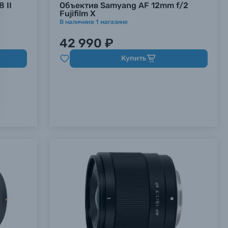
 II
Объектив Samyang AF 12mm f/2
Fujifilm X
В наличии
в
1
магазине
42 990 ₽
Купить
х данных.
х данных.
х данных.