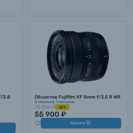
f/2.8
Объектив Fujifilm XF 8mm f/3.5 R WR
В наличии
в
1
магазине
75 990 ₽
26%
55 900 ₽
Купить