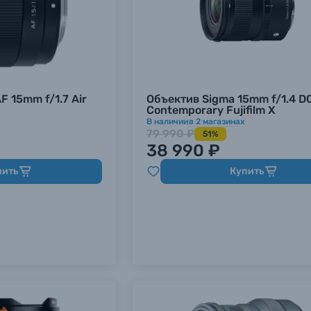
F 15mm f/1.7 Air
Объектив Sigma 15mm f/1.4 D
Contemporary Fujifilm X
В наличии
в
2
магазинах
79 990 ₽
51%
38 990 ₽
пить
Купить