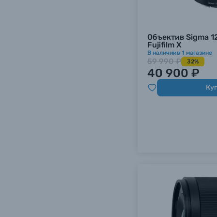
Уценённые товары
Объектив Sigma 12
Fujifilm X
В наличии
в
1
магазине
59 990 ₽
32%
40 900 ₽
Ку