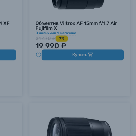
4 XF
Объектив Viltrox AF 15mm f/1.7 Air
Fujifilm X
В наличии
в
1
магазине
21 470 ₽
7%
19 990 ₽
Купить