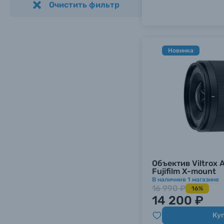
Очистить фильтр
Новинка
Объектив Viltrox 
Fujifilm X-mount
В наличии
в
1
магазине
16 990 ₽
16%
14 200 ₽
Ку