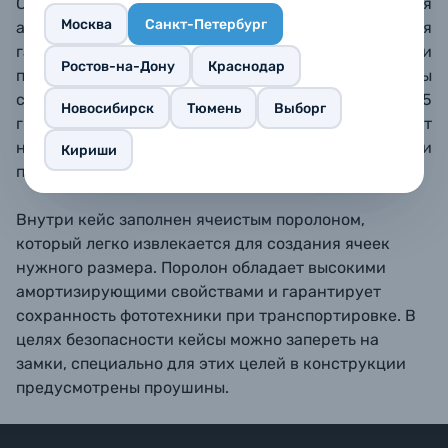
Силиконовые уплотнители и клапан для
Москва
Санкт-Петербург
автоматического регулирования давления
гарантируют сохранность фототехники при
Ростов-на-Дону
Краснодар
погружении в воду на глубину до 5 метров. Кейсы
способны выдержать температуру от -40 до +95
Новосибирск
Тюмень
Выборг
градусов. Прорезиненные ножки обеспечивают
надежное сцепление с поверхностью и
Кириши
предотвращают скольжение.
Внутри кейс заполнен ячеистым поролоном,
который легко извлекается для создания ячеек
нужного размера. Поролон обладает высокими
амортизирующими свойствами и гарантирует
сохранность фототехники при транспортировке. В
целях безопасности кейсы можно запереть на
замки, специально для этих целей в конструкции
предусмотрены проушины.