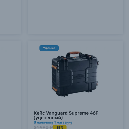
Уценка
Кейс Vanguard Supreme 46F
(уцененный)
В наличии
в
1
магазине
21 990 ₽
18%