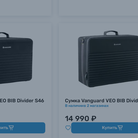
O BIB Divider S46
Сумка Vanguard VEO BIB Divid
В наличии
в
2
магазинах
14 990 ₽
пить
Купить