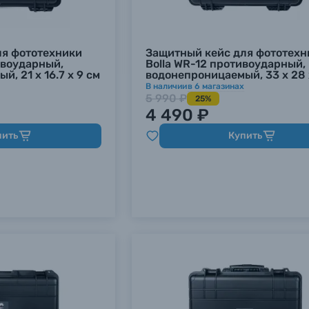
ля фототехники
Защитный кейс для фототехн
ивоударный,
Bolla WR-12 противоударный,
, 21 х 16.7 х 9 см
водонепроницаемый, 33 х 28 
В наличии
в
6
магазинах
5 990 ₽
25%
4 490 ₽
пить
Купить