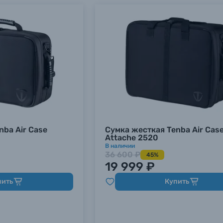
nba Air Case
Сумка жесткая Tenba Air Cas
Attache 2520
В наличии
36 600 ₽
45%
19 999 ₽
пить
Купить