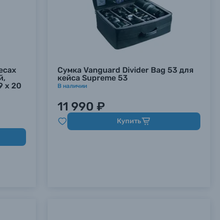
есах
Сумка Vanguard Divider Bag 53 для
й,
кейса Supreme 53
9 х 20
В наличии
11 990 ₽
Купить