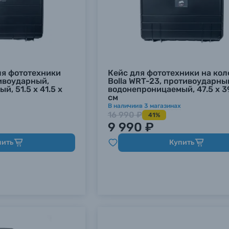
ля фототехники
Кейс для фототехники на кол
тивоударный,
Bolla WRT-23, противоударны
, 51.5 х 41.5 х
водонепроницаемый, 47.5 х 3
см
В наличии
в
3
магазинах
16 990 ₽
41%
9 990 ₽
пить
Купить