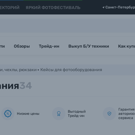
ЕКТОРИЙ
ЯРКИЙ ФОТОФЕСТИВАЛЬ
Санкт-Петербур
ти
Обзоры
Трейд-ин
Выкуп Б/У техники
Как куп
и, чехлы, рюкзаки
Кейсы для фотооборудования
ания
34
Гарантия
Выгодный
Низкие цены
авторизо
%
Трейд-ин
сервиса