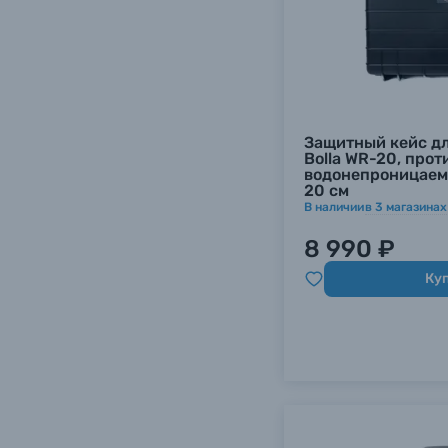
Защитный кейс д
Bolla WR-20, про
водонепроницаемый
20 см
В наличии
в
3
магазинах
8 990 ₽
Ку