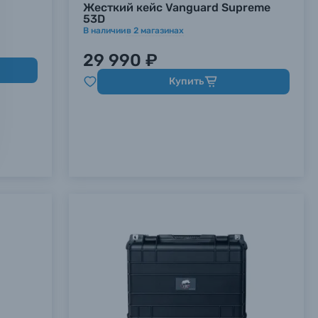
Жесткий кейс Vanguard Supreme
53D
В наличии
в
2
магазинах
29 990 ₽
Купить
х данных.
х данных.
х данных.