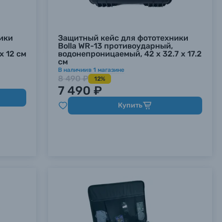
ики
Защитный кейс для фототехники
Bolla WR-13 противоударный,
х 12 см
водонепроницаемый, 42 х 32.7 х 17.2
см
В наличии
в
1
магазине
8 490 ₽
12%
7 490 ₽
Купить