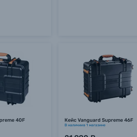
upreme 40F
Кейс Vanguard Supreme 46F
В наличии
в
1
магазине