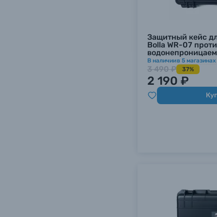
Уценённые товары
Защитный кейс д
Bolla WR-07 прот
водонепроницаемый
В наличии
в
5
магазинах
3 490 ₽
37%
2 190 ₽
Ку