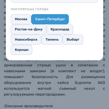
5 метров). Конструкция кейсов Supreme позволяет
перевозить их в багажной отделении самолета, они
ПОПУЛЯРНЫЕ ГОРОДА
выдерживают большой перепад температур (от -40°
C до +95° C) и внешнюю нагрузку до 120 кг,
Москва
Санкт-Петербург
автоматический клапан позволяет выравнивать
Ростов-на-Дону
Краснодар
давление при резкой смене температуры или
высоты. Нескользящие резиновые ножки, и прочная
Новосибирск
Тюмень
Выборг
обрезиненная ручка для переноски обеспечивают
удобство эксплуатации. Широкие, легко
Кириши
открывающиеся защелки позволяют быстро
получить доступ к содержимому кейса, а
армированные сталью ушки в сочетании с
навесными замками (в комплект не входят),
повышают безопасность. Для размещения
оборудования внутри кейса Supreme 46D
используется мягкий съемный чехол с
регулируемыми перегородками.
Описание производителя