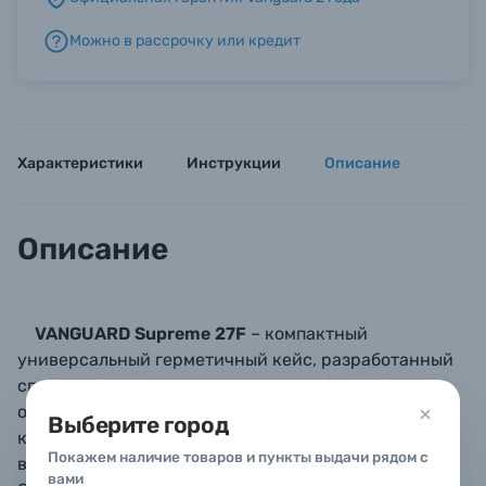
Можно в рассрочку или кредит
Б/У фототехника (Комиссионные товары)
Уценённые товары
Характеристики
Инструкции
Описание
Описание
VANGUARD Supreme 27F
– компактный
универсальный герметичный кейс, разработанный
специально для перевозки ценного фото- и видео
оборудования. Корпус кейса изготовлен из
Выберите город
качественного прочного пластика, который
Покажем наличие товаров и пункты выдачи рядом с
выдерживает общую нагрузку до 120 кг.
вами