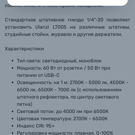
совместимости с некоторыми насадками.
Стандартное штативное гнездо 1/4"-20 позволяет
установить Ulanzi LT005 на различные штативы,
студийные стойки, журавли и другие держатели.
Характеристики
Тип света:
светодиодный, моноблок
Мощность:
60 Вт от розетки / 50 Вт при
питании от USB-C
Освещенность:
на 1 м: 2700К - 5000 лк, 4500К -
6500 лк, 6500К - 7000 лк (с использованием
штатного рефлектора, по центру светового
пятна)
Световой поток:
до 4000 лм при 6500К
Цветовая температура:
2700К ~ 6500К
Индекс CRI:
95+
Регулировка мощности:
плавная, 0-100%