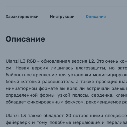
Цифровые фотоаппараты
Характеристики
Инструкции
Описание
Пленочные фотоаппараты
Описание
Фотокамеры моментальной печати
Поя
Поя
Поя
Мы пос
Мы пос
Мы пос
Видеокамеры
Ulanzi L3 RGB – обновленная версия L2. Это о
чень ко
см. Новая версия лишилась влагозащиты, но за
байонетное крепление для установки модифицирующ
Объективы для фотоаппаратов
Имя и
Имя и
Имя и
белый матовый рассеиватель, а также проекционная
миниатюрном формате вы вряд ли встречали раньше.
Заказ 
Вспышки для фотоаппаратов
определенной формы: узкой полосы, сердечка, клен
Тема 
Тема 
Тема 
обладает фиксированным фокусом, рекомендуемое рас
Оставьте
Аксессуары для фото и видеокамер
Вами с 9:
Ulanzi L3
также обладает 20 встроенными спецэффе
фейерверк и тому подобные мерцающие и перелив
Оптические приборы
Номер
Номер
Номер