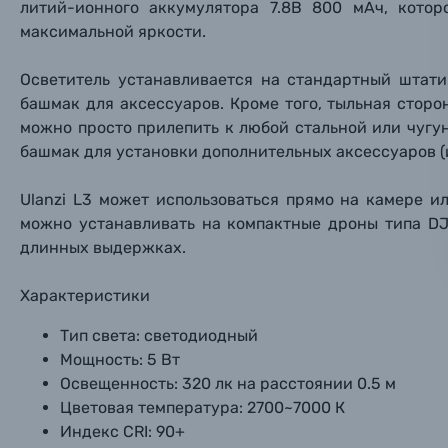
литий-ионного аккумулятора 7.8В 800 мАч, котор
Имя*
максимальной яркости.
Электроника
Осветитель устанавливается на стандартный штати
Ваш в
Ваш в
Ваш в
Номер т
башмак для аксессуаров. Кроме того, тыльная сторо
Материалы
можно просто прилепить к любой стальной или чугу
Нажимая
башмак для установки дополнительных аксессуаров (и
Осветительное оборудование
Ulanzi L3 может использоваться прямо на камере и
Фоторамки
можно устанавливать на компактные дроны типа DJI
длинных выдержках.
Прик
Прик
Прик
Фотоальбомы
Характеристики
Нажи
Нажи
Нажи
Книги о фотографии, альбомы известных фот
Тип света:
светодиодный
Мощность:
5 Вт
Освещенность:
320 лк на расстоянии 0.5 м
Солнцезащитные очки
Цветовая температура:
2700~7000 К
Индекс CRI:
90+
Б/У фототехника (Комиссионные товары)