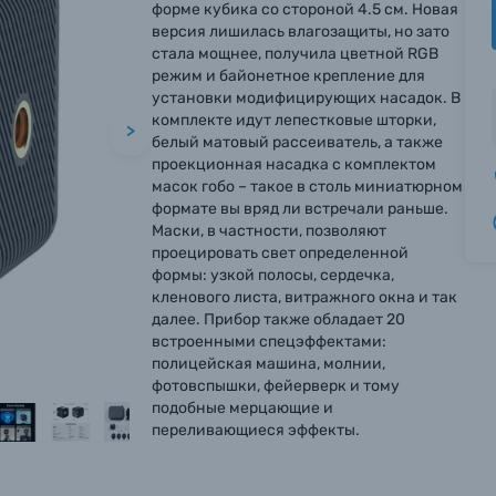
форме кубика со стороной 4.5 см. Новая
версия лишилась влагозащиты, но зато
стала мощнее, получила цветной RGB
режим и байонетное крепление для
установки модифицирующих насадок. В
комплекте идут лепестковые шторки,
>
белый матовый рассеиватель, а также
проекционная насадка с комплектом
масок гобо – такое в столь миниатюрном
формате вы вряд ли встречали раньше.
Маски, в частности, позволяют
проецировать свет определенной
формы: узкой полосы, сердечка,
кленового листа, витражного окна и так
далее. Прибор также обладает 20
встроенными спецэффектами:
полицейская машина, молнии,
фотовспышки, фейерверк и тому
подобные мерцающие и
переливающиеся эффекты.