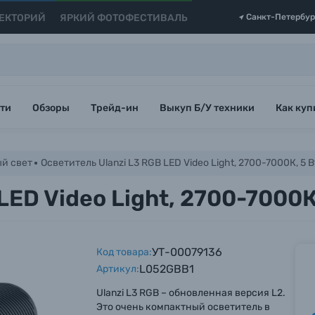
ЕКТОРИЙ
ЯРКИЙ ФОТОФЕСТИВАЛЬ
Санкт-Петербур
ти
Обзоры
Трейд-ин
Выкуп Б/У техники
Как куп
й свет
Осветитель Ulanzi L3 RGB LED Video Light, 2700-7000К, 5 В
LED Video Light, 2700-7000К
УТ-00079136
Код товара:
L052GBB1
Артикул:
Ulanzi L3 RGB – обновленная версия L2.
Это очень компактный осветитель в