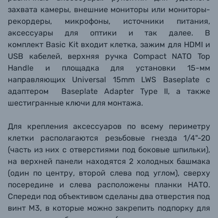
захвата камеры, внешние мониторы или мониторы-
рекордеры, микрофоны, источники питания,
аксессуары для оптики и так далее. В
комплект
Basic Kit
входит клетка, зажим для HDMI и
USB кабелей,
верхняя ручка Compact NATO Top
Handle и
площадка для установки 15-мм
направляющих Universal 15mm LWS Baseplate с
адаптером Baseplate Adapter Type II, а также
шестигранные ключи для монтажа
.
Для крепления аксессуаров п
о всему периметру
клетки располагаются резьбовые гнезда 1/4"-20
(часть из них с отверстиями под боковые шпильки),
на верхней панели находятся 2 холодных башмака
(один по центру, второй слева под углом), сверху
посередине и слева расположены планки НАТО.
Спереди под объективом сделаны два отверстия под
винт М3, в которые можно закрепить подпорку для