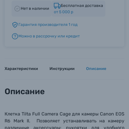
Бесплатная доставка
Нет в наличии
от 5 000 р
Б/У фототехника (Комиссионные товары)
Гарантия производителя 1 год
Уценённые товары
Можно в рассрочку или кредит
Характеристики
Инструкции
Описание
Описание
Клетка Tilta
Full Camera Cage
для камеры
Canon EOS
R6 Mark II
. Позволяет устанавливать на камеру
различные аксессуары: рукоятки для удобного