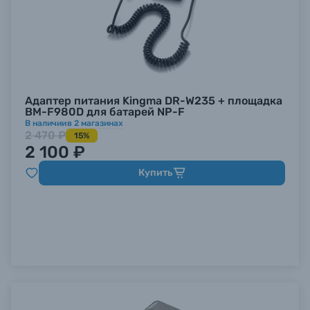
Адаптер питания Kingma DR-W235 + площадка
BM-F980D для батарей NP-F
В наличии
в
2
магазинах
2 470 ₽
15%
2 100 ₽
Купить