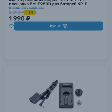
площадка BM-F980D для батарей NP-F
В наличии
в
7
магазинах
2 290 ₽
13%
1 990 ₽
Купить