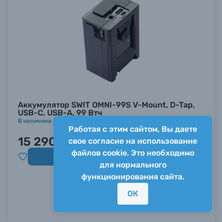
Аккумулятор SWIT OMNI-99S V-Mount, D-Tap,
USB-C, USB-A, 99 Втч
В наличии
в
1
магазине
Работая с этим сайтом, Вы даете
15 290 ₽
свое согласие на использование
файлов cookie. Это необходимо
Купить
для нормального
функционирования сайта.
ОК