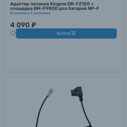
Адаптер питания Kingma DR-FZ100 +
площадка BM-F980D для батарей NP-F
В наличии
в
2
магазинах
4 090 ₽
Купить