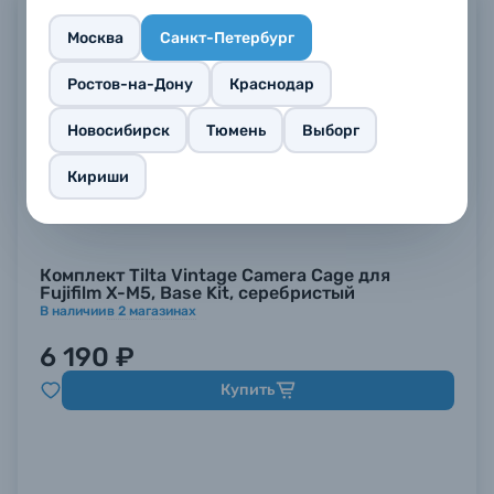
Москва
Санкт-Петербург
Ростов-на-Дону
Краснодар
Новосибирск
Тюмень
Выборг
Кириши
Комплект Tilta Vintage Camera Cage для
Fujifilm X-M5, Base Kit, серебристый
В наличии
в
2
магазинах
6 190 ₽
Купить