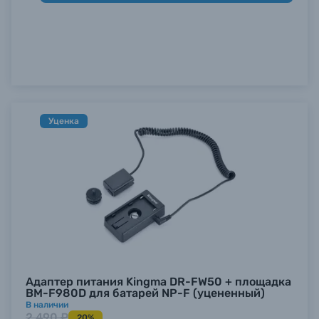
Уценка
Адаптер питания Kingma DR-FW50 + площадка
BM-F980D для батарей NP-F (уцененный)
В наличии
2 490 ₽
20%