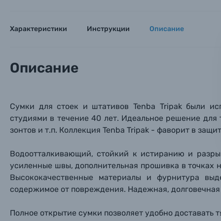
Тема 
Тема 
Тема 
Оставьте
Аксессуары для фото и видеокамер
Вами с 9:
Характеристики
Инструкции
Описание
Оптические приборы
Номер
Номер
Номер
Имя*
Описание
Электроника
Ваш в
Ваш в
Ваш в
Номер т
Материалы
Сумки для стоек и штативов Tenba Tripak были и
студиями в течение 40 лет. Идеальное решение для
Нажимая
зонтов и т.п. Коллекция Tenba Tripak - фаворит в защ
Осветительное оборудование
Водоотталкивающий, стойкий к истиранию и разры
Фоторамки
усиленные швы, дополнительная прошивка в точках
Высококачественные материалы и фурнитура выд
Прик
Прик
Прик
содержимое от повреждения. Надежная, долговечная 
Фотоальбомы
Нажи
Нажи
Нажи
Полное открытие сумки позволяет удобно доставать 
Книги о фотографии, альбомы известных фот