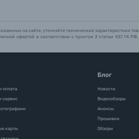
Отправить вопрос
Отправить вопрос
Отправить вопрос
указанных на сайте, уточняйте технические характеристики тов
личной офертой в соответствии с пунктом 2 статьи 437 ГК РФ
Блог
и оплата
Новости
и сервис
Видеообзоры
фотографами
Анонсы
Прошивки
ые карты
Обзоры
 техники