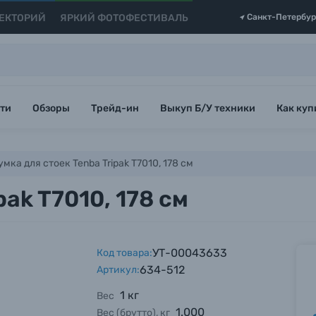
ЕКТОРИЙ
ЯРКИЙ ФОТОФЕСТИВАЛЬ
Санкт-Петербур
ти
Обзоры
Трейд-ин
Выкуп Б/У техники
Как куп
умка для стоек Tenba Tripak T7010, 178 см
pak T7010, 178 см
УТ-00043633
Код товара:
634-512
Артикул:
1 кг
Вес
1.000
Вес (брутто), кг