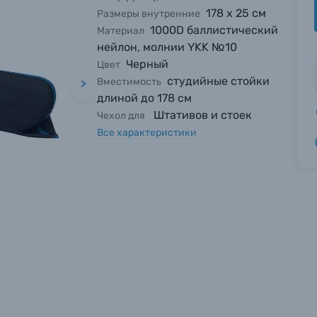
178 х 25 см
Размеры внутренние
1000D баллистический
Материал
нейлон, молнии YKK №10
Черный
Цвет
студийные стойки
Вместимость
>
длиной до 178 см
Штативов и стоек
Чехол для
Все характеристики
вились вопросы?
вились вопросы?
вились вопросы?
тараемся ответить как можно скорее.
тараемся ответить как можно скорее.
тараемся ответить как можно скорее.
 Фамилия*
 Фамилия*
 Фамилия*
в 1 клик