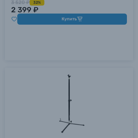
3 520 ₽
32%
2 399 ₽
Купить