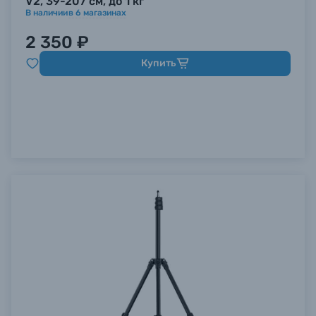
V2, 39-207 см, до 1 кг
В наличии
в
6
магазинах
2 350 ₽
Купить