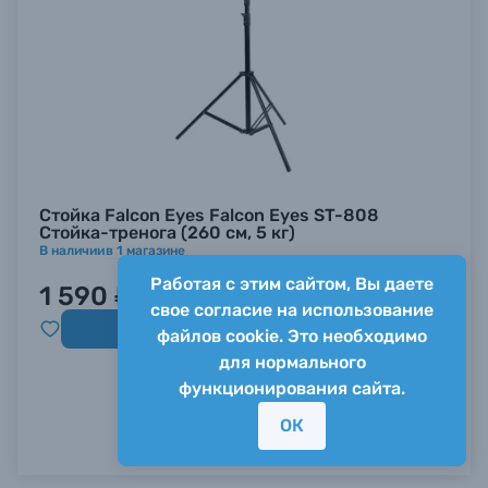
Стойка Falcon Eyes Falcon Eyes ST-808
Стойка-тренога (260 см, 5 кг)
В наличии
в
1
магазине
Работая с этим сайтом, Вы даете
1 590 ₽
свое согласие на использование
Купить
файлов cookie. Это необходимо
для нормального
функционирования сайта.
ОК