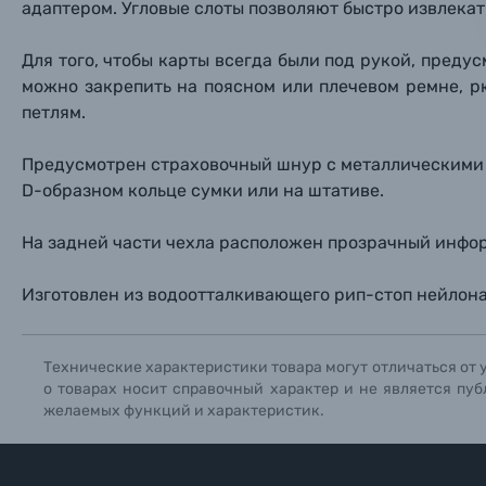
адаптером. Угловые слоты позволяют быстро извлекат
Прик
Прик
Прик
Фотоальбомы
Для того, чтобы карты всегда были под рукой, предус
Нажи
Нажи
Нажи
можно закрепить на поясном или плечевом ремне, 
Книги о фотографии, альбомы известных фот
петлям.
Солнцезащитные очки
Предусмотрен страховочный шнур с металлическими 
D-образном кольце сумки или на штативе.
Б/У фототехника (Комиссионные товары)
На задней части чехла расположен прозрачный инфо
Уценённые товары
Изготовлен из водоотталкивающего рип-стоп нейлона
Технические характеристики товара могут отличаться от 
о товарах носит справочный характер и не является пуб
желаемых функций и характеристик.