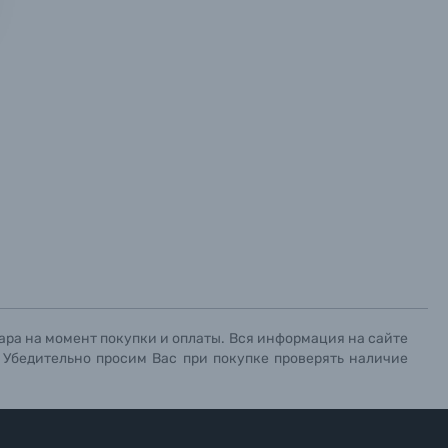
х данных.
х данных.
х данных.
ара на момент покупки и оплаты. Вся информация на сайте
. Убедительно просим Вас при покупке проверять наличие