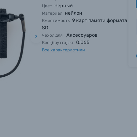
Черный
Цвет
нейлон
Материал
9 карт памяти формата
Вместимость
SD
Аксессуаров
Чехол для
>
0.065
Вес (брутто), кг
Все характеристики
вились вопросы?
вились вопросы?
вились вопросы?
тараемся ответить как можно скорее.
тараемся ответить как можно скорее.
тараемся ответить как можно скорее.