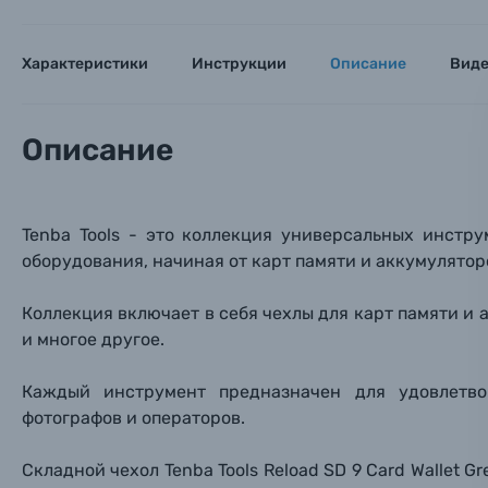
Объективы для фотоаппаратов
Имя и
Имя и
Имя и
Характеристики
Инструкции
Описание
Вид
Заказ 
Вспышки для фотоаппаратов
Тема 
Тема 
Тема 
Оставьте
Описание
Аксессуары для фото и видеокамер
Вами с 9:
Оптические приборы
Номер
Номер
Номер
Tenba Tools - это коллекция универсальных инстр
Имя*
оборудования, начиная от карт памяти и аккумулятор
Электроника
Ваш в
Ваш в
Ваш в
Коллекция включает в себя чехлы для карт памяти и 
Номер т
Материалы
и многое другое.
Нажимая
Каждый инструмент предназначен для удовлетв
Осветительное оборудование
фотографов и операторов.
Фоторамки
Складной чехол Tenba Tools Reload SD 9 Card Wallet G