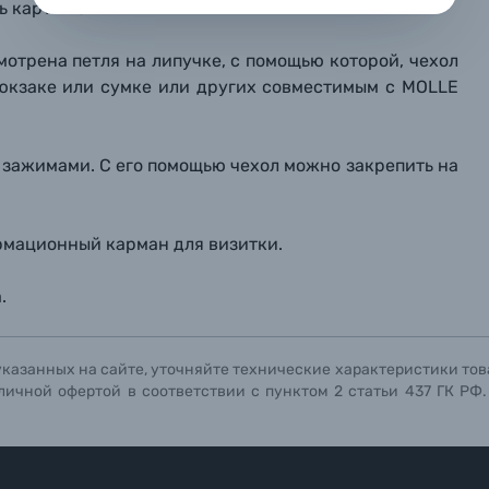
ь карты памяти.
репить файл
репить файл
репить файл
мотрена петля на липучке, с помощью которой, чехол
мая кнопку «
мая кнопку «
мая кнопку «
Отправить вопрос
Отправить вопрос
Отправить вопрос
» я даю: Согласие на
» я даю: Согласие на
» я даю: Согласие на
обработку персональны
обработку персональны
обработку персональны
рюкзаке или сумке или других совместимым с MOLLE
ографов
Отправить вопрос
Отправить вопрос
Отправить вопрос
зажимами. С его помощью чехол можно закрепить на
рмационный карман для визитки.
.
указанных на сайте, уточняйте технические характеристики тов
личной офертой в соответствии с пунктом 2 статьи 437 ГК РФ