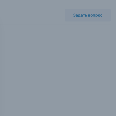
Задать вопрос
мся с
ных.