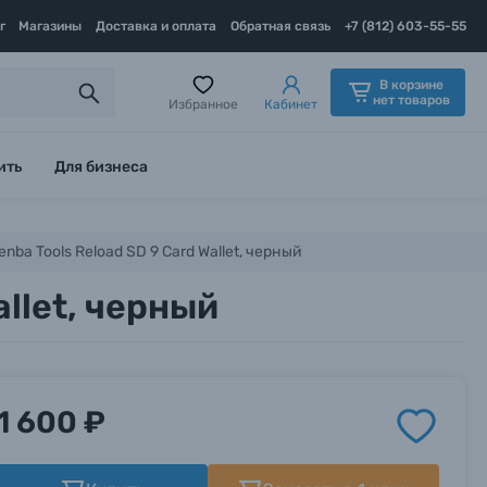
г
Магазины
Доставка и оплата
Обратная связь
+7 (812) 603-55-55
В корзине
нет товаров
Избранное
Кабинет
ить
Для бизнеса
nba Tools Reload SD 9 Card Wallet, черный
allet, черный
1 600 ₽