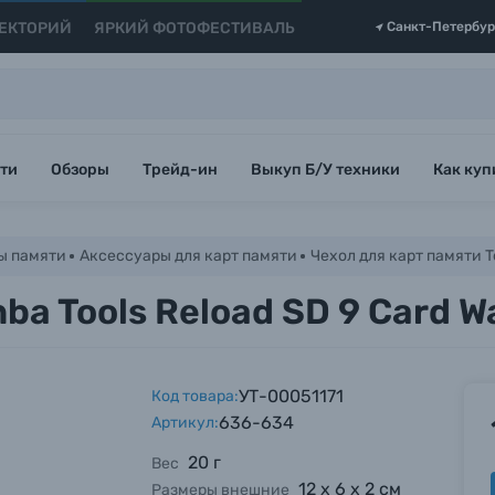
ЕКТОРИЙ
ЯРКИЙ ФОТОФЕСТИВАЛЬ
Санкт-Петербур
ти
Обзоры
Трейд-ин
Выкуп Б/У техники
Как куп
ы памяти
Аксессуары для карт памяти
Чехол для карт памяти Te
ba Tools Reload SD 9 Card W
УТ-00051171
Код товара:
636-634
Артикул:
20 г
Вес
12 х 6 х 2 см
Размеры внешние