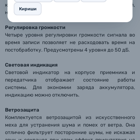
конфиденциального общения с командой,
Кириши
настройки оборудования и т.п.
Регулировка громкости
Четыре уровня регулировки громкости сигнала во
время записи позволяет не расходовать время на
постобработку. Предусмотрены 4 уровня до 50 дБ.
Световая индикация
Световой индикатор на корпусе приемника и
передатчика отображает состояние работы
системы. Для экономии заряда аккумулятора,
индикацию можно отключить.
Ветрозащита
Комплектуется ветрозащитой из искусственного
меха для устранения шума и помех от ветра. Она
отлично фильтрует посторонние шумы, не искажая
звук и сохраняя при этом эффект присутствия на