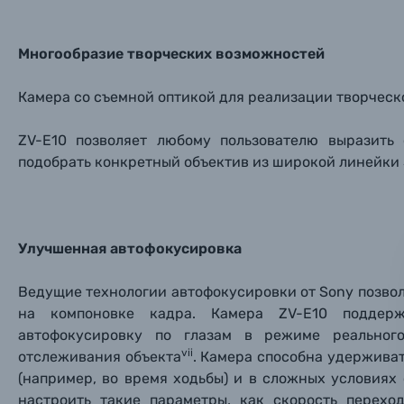
Пленочные фотоаппараты
Многообразие творческих возможностей
Фотокамеры моментальной печати
Поя
Поя
Поя
Камера со съемной оптикой для реализации творческ
Мы пос
Мы пос
Мы пос
ZV-E10 позволяет любому пользователю выразить
Видеокамеры
подобрать конкретный объектив из широкой линейки 
Объективы для фотоаппаратов
Имя и
Имя и
Имя и
Заказ 
Вспышки для фотоаппаратов
Улучшенная автофокусировка
Тема 
Тема 
Тема 
Оставьте
Ведущие технологии автофокусировки от Sony позво
Аксессуары для фото и видеокамер
Вами с 9:
на компоновке кадра. Камера ZV-E10 поддер
автофокусировку по глазам в режиме реальног
Оптические приборы
Номер
Номер
Номер
vii
отслеживания объекта
. Камера способна удерживат
Имя*
(например, во время ходьбы) и в сложных условиях
Электроника
настроить такие параметры, как скорость перехо