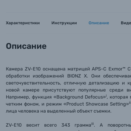
Характеристики
Инструкции
Описание
Вид
Описание
Камера ZV-E10 оснащена матрицей APS-C Exmor™ C
обработки изображений BIONZ X. Они обеспечива
светочувствительность, отличную детализацию и к
новой камере присутствуют популярные среди в
i
Например, функция «Background Defocus»
, которая
ii
четким фоном, и режим «Product Showcase Setting»
лица человека на выделенный объект съемки.
iii
ZV-E10 весит всего 343 грамма
. А поворотн