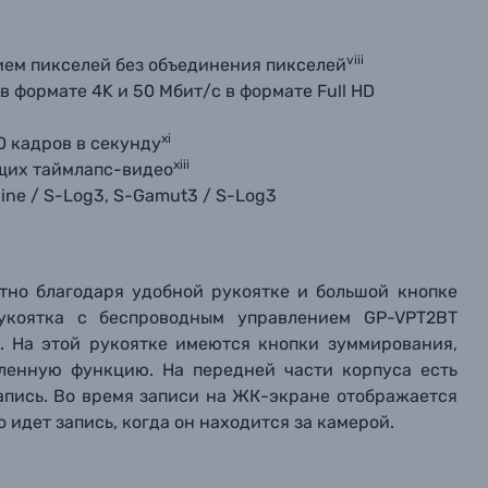
viii
ием пикселей без объединения пикселей
в формате 4K и 50 Мбит/с в формате Full HD
xi
0 кадров в секунду
xiii
щих таймлапс-видео
ine / S-Log3, S-Gamut3 / S-Log3
ртно благодаря удобной рукоятке и большой кнопке
укоятка с беспроводным управлением GP-VPT2BT
й. На этой рукоятке имеются кнопки зуммирования,
еленную функцию. На передней части корпуса есть
 запись. Во время записи на ЖК-экране отображается
о идет запись, когда он находится за камерой.