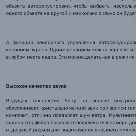
объекта автофокусировки, чтобы выбрать, насколь
Ваш в
Ваш в
Ваш в
Номер т
одного объекта на другой и насколько сильно он буде
Материалы
Нажимая
Осветительное оборудование
А функция сенсорного управления автофокусиров
касанием экрана. Одним касанием можно перевести о
Фоторамки
в любом месте кадра. Это можно делать как в режиме
Прик
Прик
Прик
Фотоальбомы
Нажи
Нажи
Нажи
Книги о фотографии, альбомы известных фот
Высокое качество звука
Ведущая технология Sony на основе внутренн
Солнцезащитные очки
обеспечивает кристально четкий звук при записи го
комплект, отлично подавляет шум ветра. Мультиин
Б/У фототехника (Комиссионные товары)
аудиоинтерфейса позволяет подключать к камере до
отдельный разъем для подключения внешнего микроф