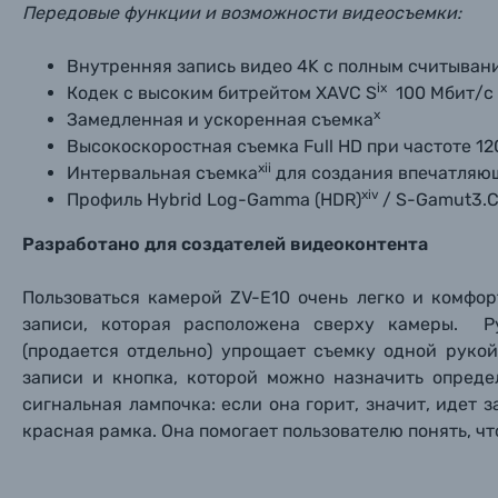
Передовые функции и возможности видеосъемки:
Внутренняя запись видео 4K с полным считыван
ix
Кодек с высоким битрейтом XAVC S
100 Мбит/с 
x
Замедленная и ускоренная съемка
Высокоскоростная съемка Full HD при частоте 12
xii
Интервальная съемка
для создания впечатляю
xiv
Профиль Hybrid Log-Gamma (HDR)
/ S-Gamut3.C
Разработано для создателей видеоконтента
Пользоваться камерой ZV-E10 очень легко и комфо
записи, которая расположена сверху камеры. Р
(продается отдельно) упрощает съемку одной руко
записи и кнопка, которой можно назначить опред
сигнальная лампочка: если она горит, значит, идет
красная рамка. Она помогает пользователю понять, чт