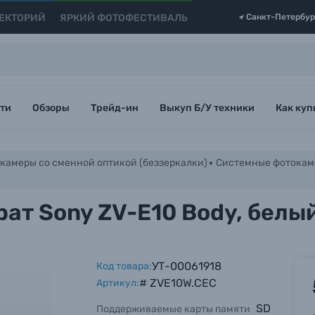
ЕКТОРИЙ
ЯРКИЙ ФОТОФЕСТИВАЛЬ
Санкт-Петербур
ти
Обзоры
Трейд-ин
Выкуп Б/У техники
Как куп
камеры со сменной оптикой (беззеркалки)
Системные фотокам
ат Sony ZV-E10 Body, белы
УТ-00061918
Код товара:
# ZVE10W.CEC
Артикул:
SD
Поддерживаемые карты памяти