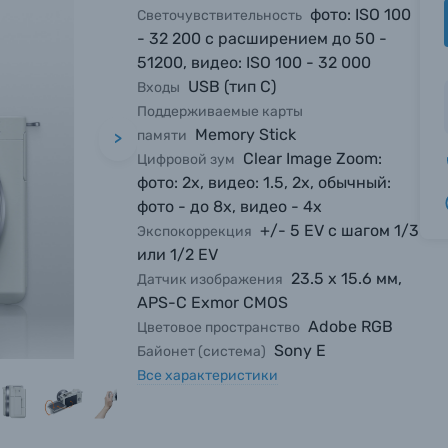
фото: ISO 100
Светочувствительность
- 32 200 c расширением до 50 -
51200, видео: ISO 100 - 32 000
USB (тип C)
Входы
Поддерживаемые карты
Memory Stick
памяти
>
Clear Image Zoom:
Цифровой зум
фото: 2х, видео: 1.5, 2х, обычный:
фото - до 8х, видео - 4х
+/- 5 EV с шагом 1/3
Экспокоррекция
или 1/2 EV
23.5 х 15.6 мм,
Датчик изображения
APS-C Exmor CMOS
Adobe RGB
Цветовое пространство
Sony E
Байонет (система)
Все характеристики