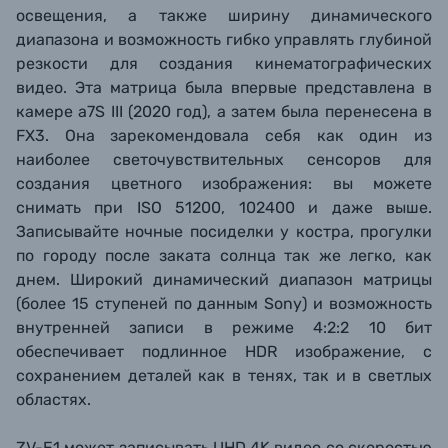
освещения, а также ширину динамического
диапазона и возможность гибко управлять глубиной
резкости для создания кинематографических
видео. Эта матрица была впервые представлена в
камере a7S III (2020 год), а затем была перенесена в
FX3. Она зарекомендовала себя как один из
наиболее светочувствительных сенсоров для
создания цветного изображения: вы можете
снимать при ISO 51200
,
102400 и даже выше.
Записывайте ночные посиделки у костра, прогулки
по городу после заката солнца так же легко, как
днем. Широкий динамический диапазон матрицы
(более 15 ступеней по данным Sony) и возможность
внутренней записи в режиме 4:2:2 10 бит
обеспечивает подлинное HDR изображение, с
сохранением деталей как в тенях, так и в светлых
областях.
ZV-E1 может записывать UHD 4K видео со скоростью