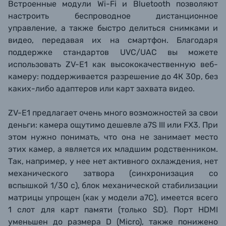
Встроенные модули Wi-Fi и Bluetooth позволяют
настроить беспроводное дистанционное
управление, а также быстро делиться снимками и
видео, передавая их на смартфон. Благодаря
поддержке стандартов
UVC/UAC вы можете
использовать ZV-E1 как высококачественную веб-
камеру: поддерживается разрешение до 4К 30р, без
каких-либо адаптеров или карт захвата видео.
ZV-E1 предлагает очень много возможностей за свои
деньги: камера ощутимо дешевле a7S III или FX3. При
этом нужно понимать, что она не занимает место
этих камер, а является их младшим родственником.
Так, например, у нее нет активного охлаждения, нет
механического затвора (синхронизация со
вспышкой 1/30 с), блок механической стабилизации
матрицы упрощен (как у модели a7C), имеется всего
1 слот для карт памяти (только SD). Порт HDMI
уменьшен до размера D (Micro), также понижено