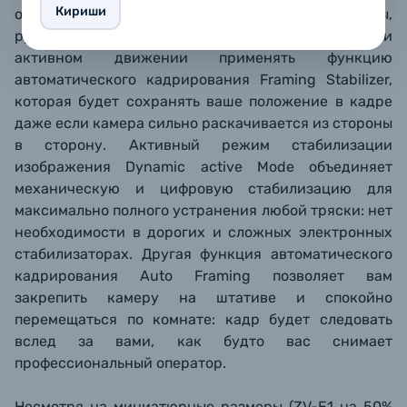
Кириши
основные части тела: положение туловища, головы,
рук и ног. Это позволяет ей, например, при
активном движении применять функцию
автоматического кадрирования
Framing Stabilizer
,
которая будет сохранять ваше положение в кадре
даже если камера сильно раскачивается из стороны
в сторону. Активный режим стабилизации
изображения
Dynamic active Mode
объединяет
механическую и цифровую стабилизацию для
максимально полного устранения любой тряски: нет
необходимости в дорогих и сложных электронных
стабилизаторах. Другая функция автоматического
кадрирования
Auto Framing позволяет вам
закрепить камеру на штативе и спокойно
перемещаться по комнате: кадр будет следовать
вслед за вами, как будто вас снимает
профессиональный оператор.
Несмотря на миниатюрные размеры (ZV-E1 на 50%