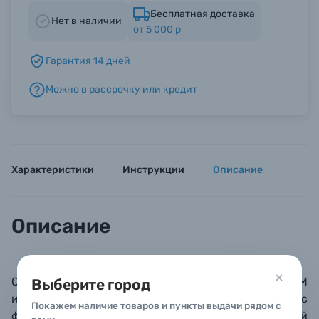
Бесплатная доставка
Нет в наличии
от 5 000 р
Б/У фототехника (Комиссионные товары)
Гарантия 14 дней
Уценённые товары
Можно в рассрочку или кредит
Характеристики
Инструкции
Описание
Описание
Остронаправленный микрофон Sony ECM-GZ1M
Выберите город
имеет 2 режима работы: Gun и Zoom. Gun – режим с
Покажем наличие товаров и пункты выдачи рядом с
фиксированной суперкардиоидной